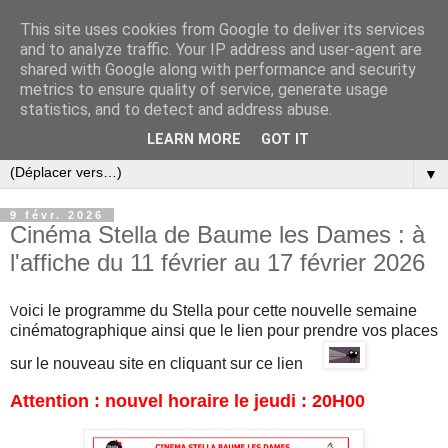
This site uses cookies from Google to deliver its services
and to analyze traffic. Your IP address and user-agent are
shared with Google along with performance and security
metrics to ensure quality of service, generate usage
statistics, and to detect and address abuse.
LEARN MORE
GOT IT
▼
9 févr. 2026
Cinéma Stella de Baume les Dames : à
l'affiche du 11 février au 17 février 2026
oici le programme du Stella pour cette nouvelle semaine
V
cinématographique
ainsi que l
e lien pour prendre vos places
sur
le nouveau site en cliquant sur ce lien
Attention : nouvel horaire le jeudi : 20H00