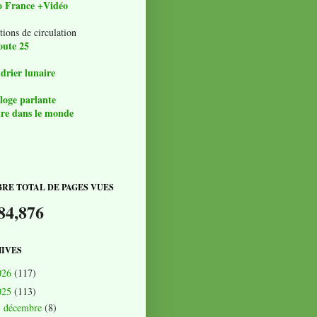
o France +Vidéo
tions de circulation
oute 25
drier lunaire
loge parlante
re dans le monde
RE TOTAL DE PAGES VUES
84,876
IVES
026
(117)
025
(113)
décembre
(8)
►