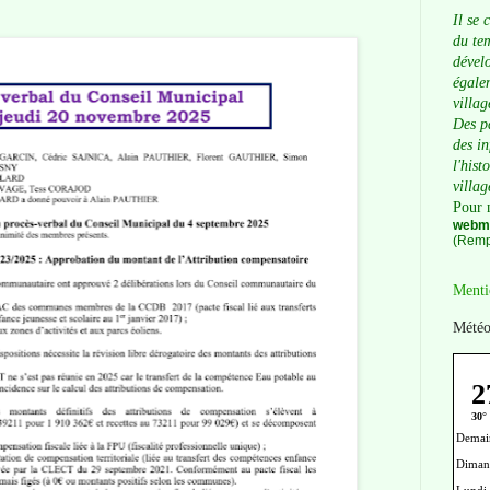
Il se 
du tem
dévelo
égalem
villag
Des p
des i
l'hist
villag
Pour 
webma
(Remp
Menti
Météo