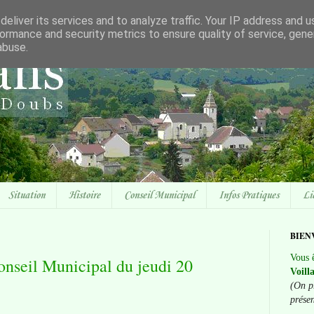
eliver its services and to analyze traffic. Your IP address and 
ormance and security metrics to ensure quality of service, gen
abuse.
Situation
Histoire
Conseil Municipal
Infos Pratiques
Li
BIEN
Vous ê
nseil Municipal du jeudi 20
Voill
(On p
prése