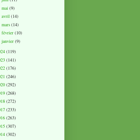
mai
(9)
►
avril
(14)
►
mars
(14)
►
février
(10)
►
janvier
(9)
►
024
(119)
023
(141)
022
(176)
021
(246)
020
(292)
019
(268)
018
(272)
017
(233)
016
(263)
015
(307)
014
(302)