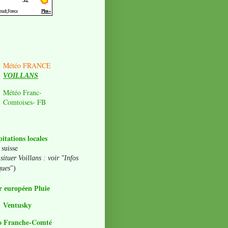
Météo FRANCE
VOILLANS
Météo Franc-
Comtoises- FB
pitations locales
 suisse
situer Voillans : voir "Infos
ques
")
 européen Pluie
Ventusky
o Franche-Comté