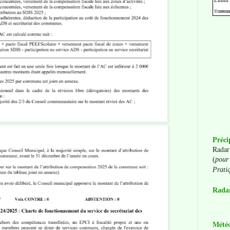
Préci
Radar
(
pour 
Prati
Radar
Mété