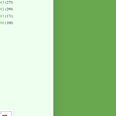
013
(275)
012
(299)
011
(171)
010
(100)