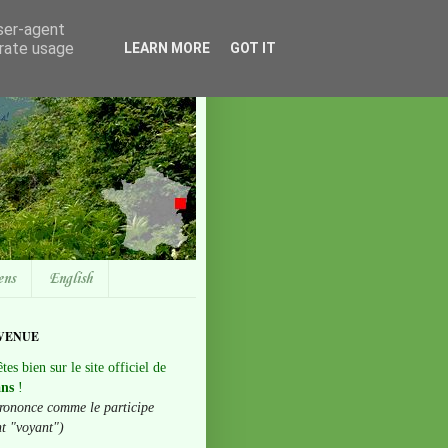
user-agent
erate usage
LEARN MORE
GOT IT
ens
English
VENUE
tes bien sur le site officiel de
ans
!
rononce comme le participe
nt "voyant")