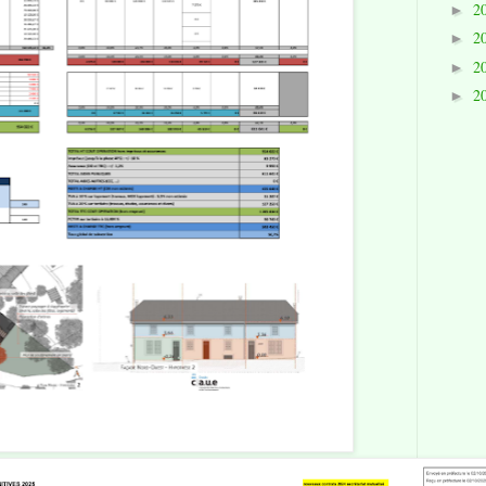
2
►
2
►
2
►
2
►