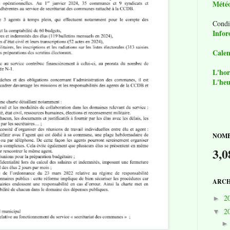
Mété
Condi
Infor
Calen
L'hor
L'heu
NOMB
3,0
ARCH
2
►
2
▼