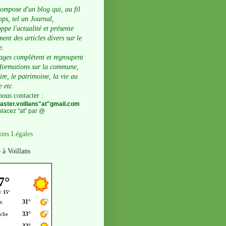
compose d'un blog qui, au fil
ps, tel un Journal,
ppe l'actualité et présente
ent des articles divers sur le
e.
ages complètent et regroupent
nformations sur la commune,
oire, le patrimoine, la vie au
e etc.
nous contacter
:
ster.voillans"at"gmail.com
lacez "at" par @
ons Légales
 à Voillans