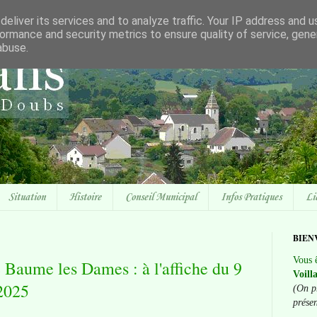
eliver its services and to analyze traffic. Your IP address and 
ormance and security metrics to ensure quality of service, gen
abuse.
Situation
Histoire
Conseil Municipal
Infos Pratiques
Li
BIEN
Vous ê
 Baume les Dames : à l'affiche du 9
Voill
 2025
(On p
prése