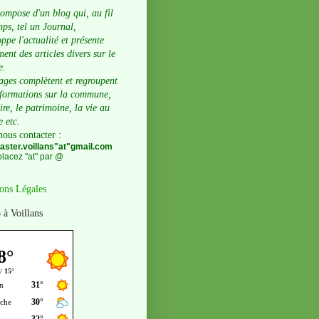
compose d'un blog qui, au fil
ps, tel un Journal,
ppe l'actualité et présente
ent des articles divers sur le
e.
ages complètent et regroupent
nformations sur la commune,
oire, le patrimoine, la vie au
e etc.
nous contacter
:
ster.voillans"at"gmail.com
lacez "at" par @
ons Légales
 à Voillans