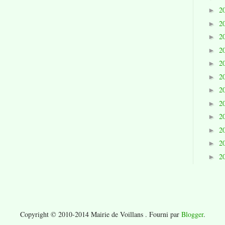
2
►
2
►
2
►
2
►
2
►
2
►
2
►
2
►
2
►
2
►
2
►
2
►
Copyright © 2010-2014 Mairie de Voillans . Fourni par
Blogger
.