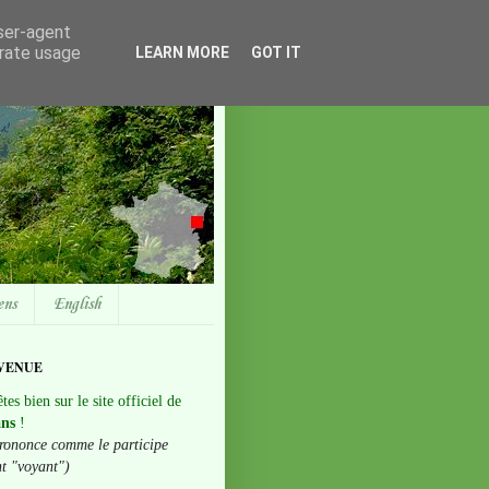
user-agent
erate usage
LEARN MORE
GOT IT
ens
English
VENUE
tes bien sur le site officiel de
ans
!
rononce comme le participe
nt "voyant")