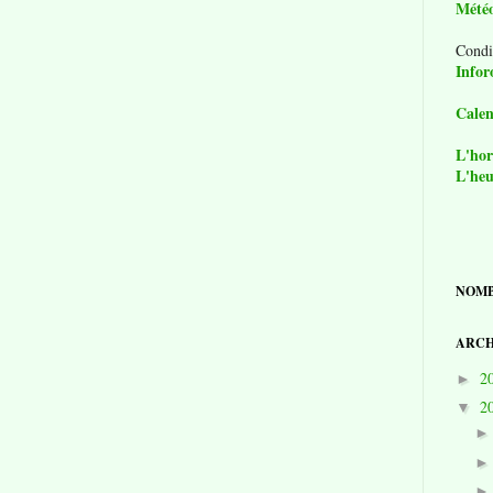
Mété
Condi
Infor
Calen
L'hor
L'heu
NOMB
ARCH
2
►
2
▼