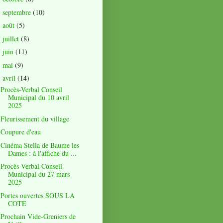
septembre
(10)
►
août
(5)
►
juillet
(8)
►
juin
(11)
►
mai
(9)
►
avril
(14)
▼
Procès-Verbal Conseil
Municipal du 10 avril
2025
Fleurissement du village
Coupure d'eau
Cinéma Stella de Baume les
Dames : à l'affiche du ...
Procès-Verbal Conseil
Municipal du 27 mars
2025
Portes ouvertes SOUS LA
COTE
Prochain Vide-Greniers de