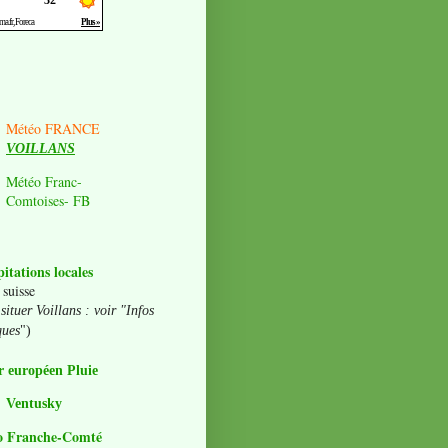
Météo FRANCE
VOILLANS
Météo Franc-
Comtoises- FB
pitations locales
 suisse
situer Voillans : voir "Infos
ques
")
 européen Pluie
Ventusky
o Franche-Comté