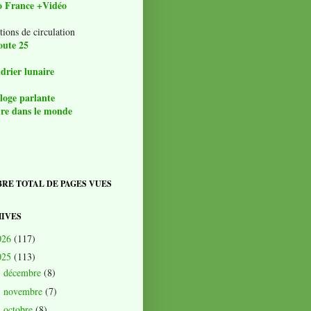
o France +Vidéo
tions de circulation
oute 25
drier lunaire
loge parlante
re dans le monde
RE TOTAL DE PAGES VUES
IVES
026
(117)
025
(113)
décembre
(8)
►
novembre
(7)
►
octobre
(8)
►