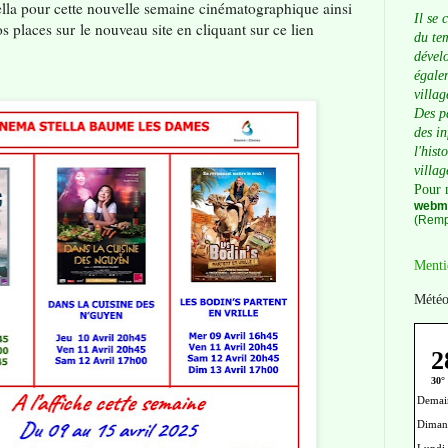
lla pour cette nouvelle semaine cinématographique ainsi
Il se 
os places sur
le nouveau site en cliquant sur ce lien
du tem
dévelo
égalem
villag
Des p
des i
l'hist
villag
Pour 
webma
(Remp
Menti
Météo