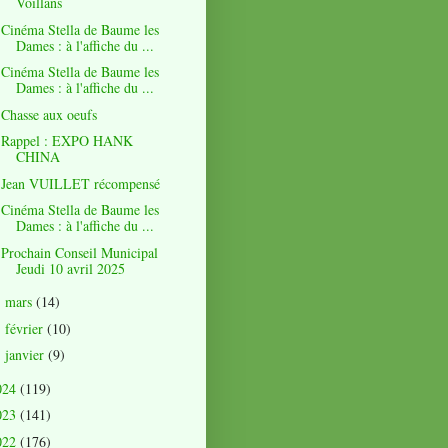
Voillans
Cinéma Stella de Baume les
Dames : à l'affiche du ...
Cinéma Stella de Baume les
Dames : à l'affiche du ...
Chasse aux oeufs
Rappel : EXPO HANK
CHINA
Jean VUILLET récompensé
Cinéma Stella de Baume les
Dames : à l'affiche du ...
Prochain Conseil Municipal
Jeudi 10 avril 2025
mars
(14)
►
février
(10)
►
janvier
(9)
►
024
(119)
023
(141)
022
(176)