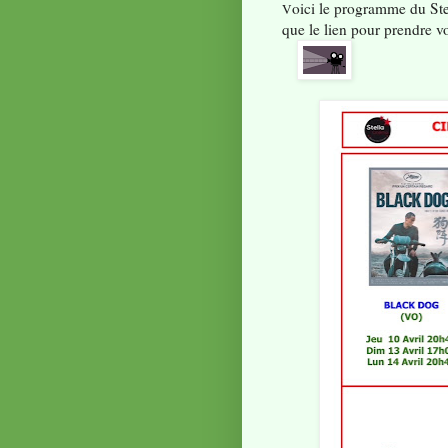
oici le programme du Ste
V
que l
e lien pour prendre v