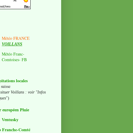
Météo FRANCE
VOILLANS
Météo Franc-
Comtoises- FB
pitations locales
 suisse
situer Voillans : voir "Infos
ques
")
 européen Pluie
Ventusky
o Franche-Comté