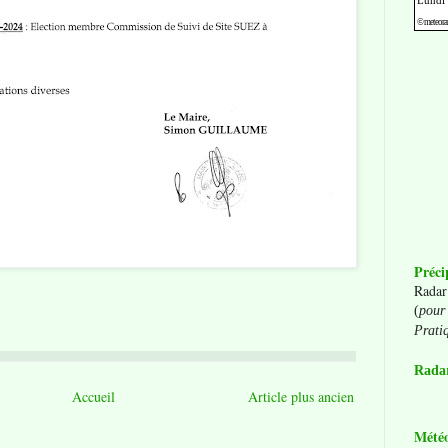
Préci
Radar
(
pour 
Prati
Radar
Accueil
Article plus ancien
Mété