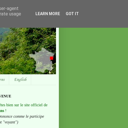
user-agent
erate usage
LEARN MORE
GOT IT
ens
English
VENUE
tes bien sur le site officiel de
ans
!
rononce comme le participe
nt "voyant")