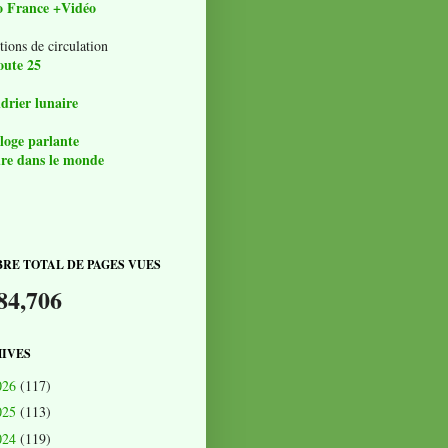
o France +Vidéo
tions de circulation
oute 25
drier lunaire
loge parlante
re dans le monde
RE TOTAL DE PAGES VUES
84,706
IVES
026
(117)
025
(113)
024
(119)