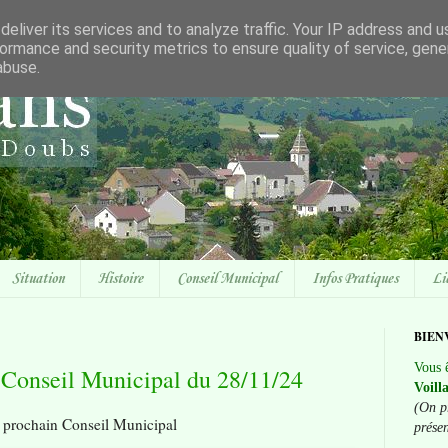
eliver its services and to analyze traffic. Your IP address and 
ormance and security metrics to ensure quality of service, gen
abuse.
Situation
Histoire
Conseil Municipal
Infos Pratiques
Li
BIEN
Vous ê
 Conseil Municipal du 28/11/24
Voill
(On p
u prochain Conseil Municipal
prése