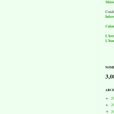
Mété
Condi
Infor
Calen
L'hor
L'heu
NOMB
3,0
ARCH
2
►
2
►
2
▼