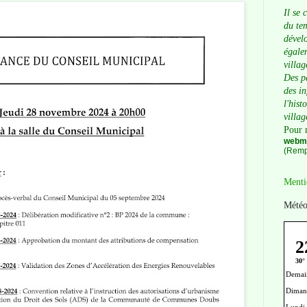
Il se 
du tem
dévelo
égalem
villag
Des p
des i
l'hist
villag
Pour 
webma
(Remp
Menti
Météo