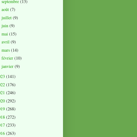
septembre
(13)
►
août
(7)
►
juillet
(9)
►
juin
(9)
►
mai
(15)
►
avril
(9)
►
mars
(14)
►
février
(10)
►
janvier
(9)
►
023
(141)
022
(176)
021
(246)
020
(292)
019
(268)
018
(272)
017
(233)
016
(263)