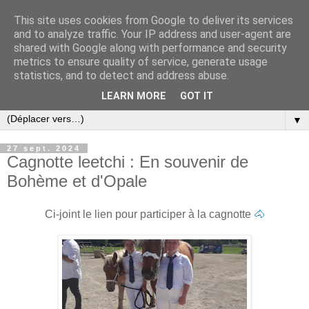
This site uses cookies from Google to deliver its services
and to analyze traffic. Your IP address and user-agent are
shared with Google along with performance and security
metrics to ensure quality of service, generate usage
statistics, and to detect and address abuse.
LEARN MORE
GOT IT
▼
27 sept. 2024
Cagnotte leetchi : En souvenir de
Bohème et d'Opale
Ci-joint le lien pour participer à la cagnotte
🐴