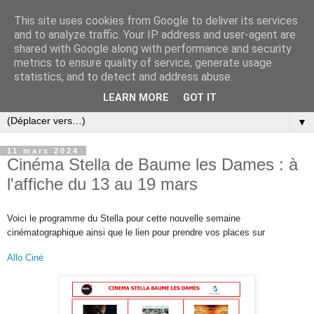
This site uses cookies from Google to deliver its services
and to analyze traffic. Your IP address and user-agent are
shared with Google along with performance and security
metrics to ensure quality of service, generate usage
statistics, and to detect and address abuse.
LEARN MORE
GOT IT
▼
11 mars 2024
Cinéma Stella de Baume les Dames : à
l'affiche du 13 au 19 mars
Voici le programme du Stella pour cette nouvelle semaine
cinématographique ainsi que l
e lien pour prendre vos places sur
Allo Ciné