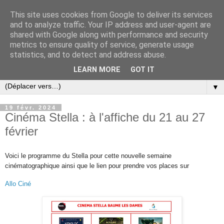
This site uses cookies from Google to deliver its services
and to analyze traffic. Your IP address and user-agent are
shared with Google along with performance and security
metrics to ensure quality of service, generate usage
statistics, and to detect and address abuse.
LEARN MORE
GOT IT
▼
19 févr. 2024
Cinéma Stella : à l'affiche du 21 au 27
février
Voici le programme du Stella pour cette nouvelle semaine
cinématographique ainsi que l
e lien pour prendre vos places sur
Allo Ciné