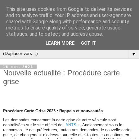
This site uses cookies from Google to deliver its services
and to analyze traffic. Your IP address and user-agent are
shared with Google along with performance and security
metrics to ensure quality of service, generate usage
statistics, and to detect and address abuse.
LEARN MORE
GOT IT
▼
16 oct. 2023
Nouvelle actualité : Procédure carte
grise
Procédure Carte Grise 2023 : Rappels et nouveautés
Les demandes concernant la carte grise de votre véhicule sont
centralisées sur le site officiel de l’
ANTS
: . Anciennement sous la
responsabilité des préfectures, toutes vos demandes de nouvelle carte
grise, de changement d’adresse sur celle-ci et toutes les questions en