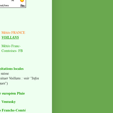
Météo FRANCE
VOILLANS
Météo Franc-
Comtoises- FB
pitations locales
 suisse
situer Voillans : voir "Infos
ques
")
 européen Pluie
Ventusky
o Franche-Comté