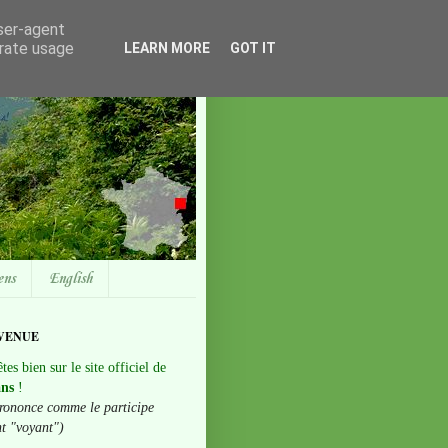
user-agent
erate usage
LEARN MORE
GOT IT
ens
English
VENUE
tes bien sur le site officiel de
ans
!
rononce comme le participe
nt "voyant")