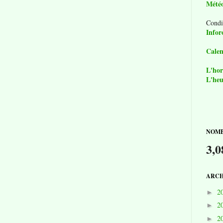
Mété
Condi
Infor
Calen
L'hor
L'heu
NOMB
3,0
ARCH
2
►
2
►
2
►