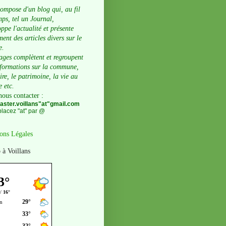
compose d'un blog qui, au fil
ps, tel un Journal,
ppe l'actualité et présente
ent des articles divers sur le
e.
ages complètent et regroupent
nformations sur la commune,
oire, le patrimoine, la vie au
e etc.
nous contacter
:
ster.voillans"at"gmail.com
lacez "at" par @
ons Légales
 à Voillans