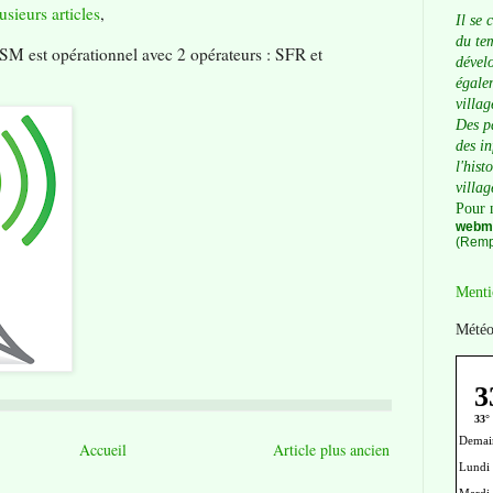
usieurs articles
,
Il se 
du tem
 GSM est opérationnel avec 2 opérateurs : SFR et
dévelo
égalem
villag
Des p
des i
l'hist
villag
Pour 
webma
(Remp
Menti
Météo
Accueil
Article plus ancien