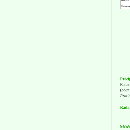
Préci
Radar
(
pour 
Prati
Radar
Mété