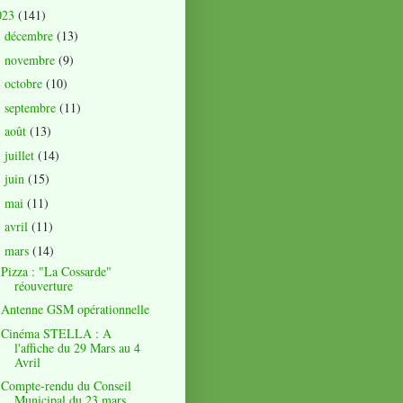
023
(141)
décembre
(13)
►
novembre
(9)
►
octobre
(10)
►
septembre
(11)
►
août
(13)
►
juillet
(14)
►
juin
(15)
►
mai
(11)
►
avril
(11)
►
mars
(14)
▼
Pizza : "La Cossarde"
réouverture
Antenne GSM opérationnelle
Cinéma STELLA : A
l'affiche du 29 Mars au 4
Avril
Compte-rendu du Conseil
Municipal du 23 mars