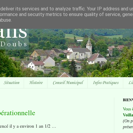
eliver its services and to analyze traffic. Your IP address and 
ormance and security metrics to ensure quality of service, gen
abuse.
Situation
Histoire
Conseil Municipal
Infos Pratiques
Li
BIEN
Vous ê
rationnelle
Voill
(On p
encé il y a environ 1 an 1/2 …
prése