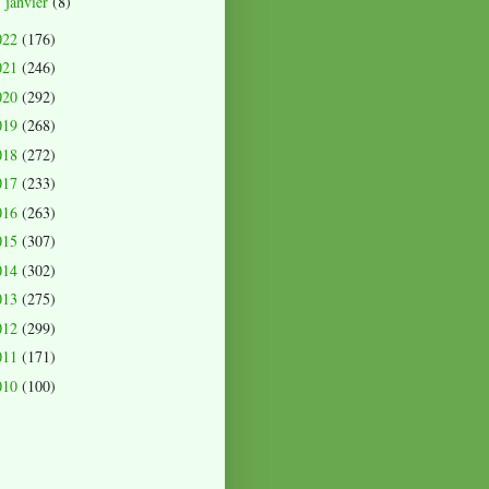
janvier
(8)
►
022
(176)
021
(246)
020
(292)
019
(268)
018
(272)
017
(233)
016
(263)
015
(307)
014
(302)
013
(275)
012
(299)
011
(171)
010
(100)