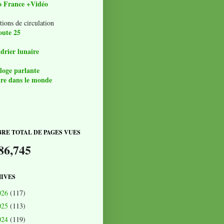
o France +Vidéo
tions de circulation
oute 25
drier lunaire
loge parlante
re dans le monde
RE TOTAL DE PAGES VUES
86,745
IVES
026
(117)
025
(113)
024
(119)