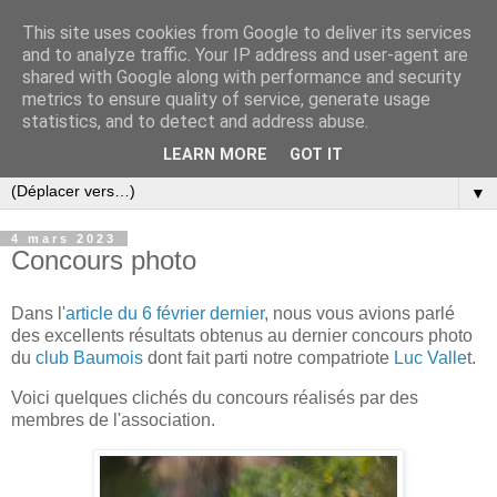
This site uses cookies from Google to deliver its services
and to analyze traffic. Your IP address and user-agent are
shared with Google along with performance and security
metrics to ensure quality of service, generate usage
statistics, and to detect and address abuse.
LEARN MORE
GOT IT
▼
4 mars 2023
Concours photo
Dans l'
article du 6 février dernier
, nous vous avions parlé
des excellents résultats obtenus au dernier concours photo
du
club Baumois
dont fait parti notre compatriote
Luc Valle
t.
Voici quelques clichés du concours réalisés par des
membres de l'association.