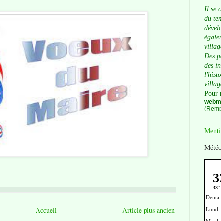
Il se 
du tem
dévelo
égalem
villag
Des p
des i
l'hist
villag
Pour 
webma
(Remp
Menti
Météo
Accueil
Article plus ancien