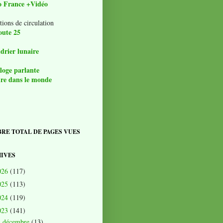
o France +Vidéo
tions de circulation
oute 25
drier lunaire
loge parlante
re dans le monde
RE TOTAL DE PAGES VUES
IVES
026
(117)
025
(113)
024
(119)
023
(141)
décembre
(13)
►