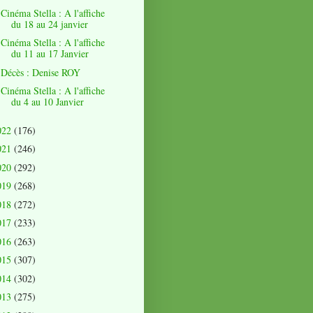
Cinéma Stella : A l'affiche
du 18 au 24 janvier
Cinéma Stella : A l'affiche
du 11 au 17 Janvier
Décès : Denise ROY
Cinéma Stella : A l'affiche
du 4 au 10 Janvier
022
(176)
021
(246)
020
(292)
019
(268)
018
(272)
017
(233)
016
(263)
015
(307)
014
(302)
013
(275)