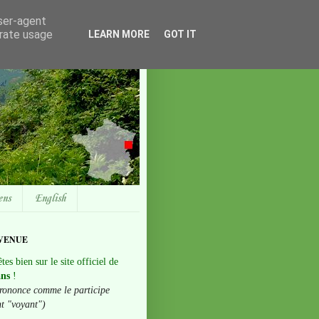
user-agent
erate usage
LEARN MORE
GOT IT
ens
English
VENUE
tes bien sur le site officiel de
ans
!
rononce comme le participe
nt "voyant")