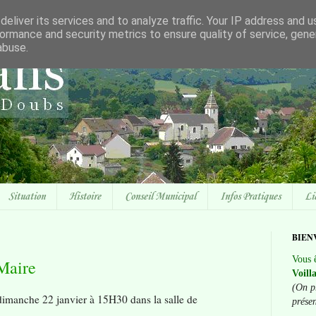
eliver its services and to analyze traffic. Your IP address and 
ormance and security metrics to ensure quality of service, gen
abuse.
Situation
Histoire
Conseil Municipal
Infos Pratiques
Li
BIEN
Vous ê
Maire
Voill
(On p
manche 22 janvier à 15H30 dans la salle de
prése