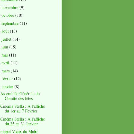
novembre
(9)
►
octobre
(10)
►
septembre
(11)
►
août
(13)
►
juillet
(14)
►
juin
(15)
►
mai
(11)
►
avril
(11)
►
mars
(14)
►
février
(12)
►
janvier
(8)
▼
Assemblée Générale du
Comité des fêtes
Cinéma Stella : A l'affiche
du 1er au 7 Février
Cinéma Stella : A l'affiche
du 25 au 31 Janvier
rappel Vœux du Maire