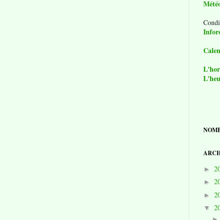
Mété
Condi
Infor
Calen
L'hor
L'heu
NOMB
ARCH
2
►
2
►
2
►
2
▼