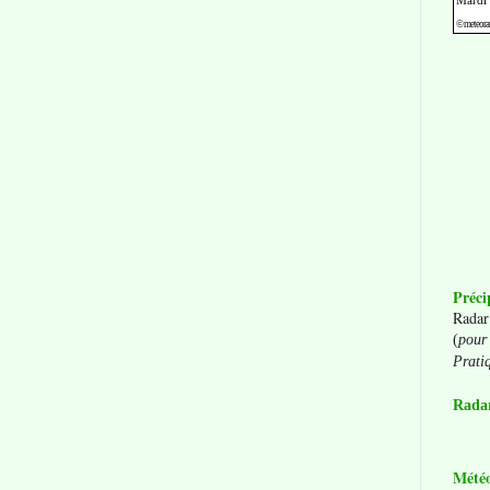
Préci
Radar
(
pour 
Prati
Radar
Mété