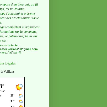
compose d'un blog qui, au fil
ps, tel un Journal,
ppe l'actualité et présente
ent des articles divers sur le
e.
ages complètent et regroupent
nformations sur la commune,
oire, le patrimoine, la vie au
e etc.
nous contacter
:
ster.voillans"at"gmail.com
lacez "at" par @
ons Légales
 à Voillans