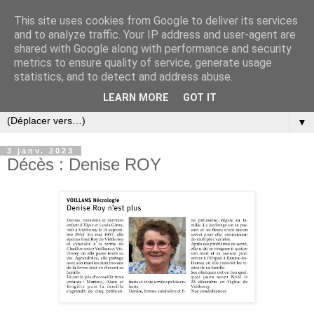
This site uses cookies from Google to deliver its services
and to analyze traffic. Your IP address and user-agent are
shared with Google along with performance and security
metrics to ensure quality of service, generate usage
statistics, and to detect and address abuse.
LEARN MORE
GOT IT
▼
3 janv. 2023
Décès : Denise ROY