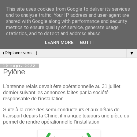
This site uses cookies from Google to deliver its services
and to analyze traffic. Your IP address and user-agent are
shared with Google along with performance and security
metrics to ensure quality of service, generate usage
statistics, and to detect and address abuse.
LEARN MORE
GOT IT
▼
10 sept. 2022
Pylône
L'antenne relais devait être opérationnelle au 31 juillet
dernier suivant les annonces faites par la société
responsable de l'installation.
Suite à la crise des semi-conducteurs et aux délais de
transport depuis la Chine, il manque toujours une pièce qui
permet de rendre opérationnelle l'installation.