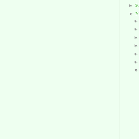
2
►
2
▼