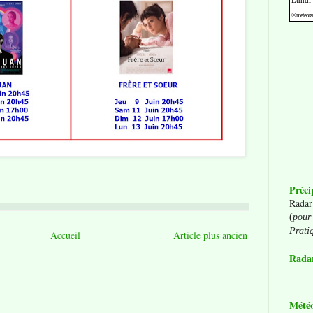
Préci
Radar
(
pour 
Prati
Accueil
Article plus ancien
Radar
Mété