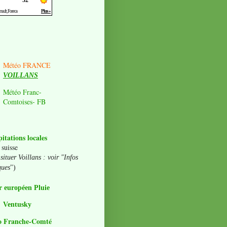
Météo FRANCE
VOILLANS
Météo Franc-
Comtoises- FB
pitations locales
 suisse
situer Voillans : voir "Infos
ques
")
 européen Pluie
Ventusky
o Franche-Comté