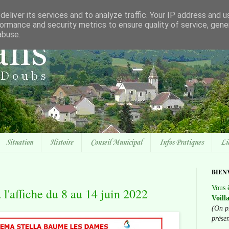
eliver its services and to analyze traffic. Your IP address and 
ormance and security metrics to ensure quality of service, gen
abuse.
Situation
Histoire
Conseil Municipal
Infos Pratiques
Li
BIEN
Vous ê
 l'affiche du 8 au 14 juin 2022
Voill
(On p
prése