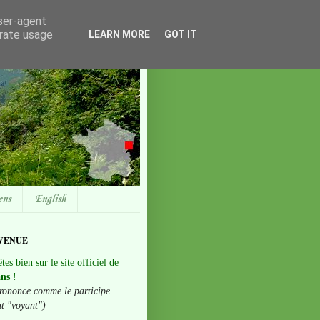
user-agent
erate usage
LEARN MORE
GOT IT
ens
English
VENUE
tes bien sur le site officiel de
ans
!
rononce comme le participe
nt "voyant")