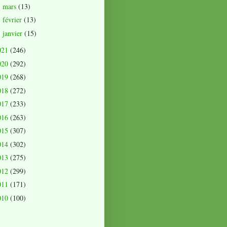
mars
(13)
►
février
(13)
►
janvier
(15)
►
021
(246)
020
(292)
019
(268)
018
(272)
017
(233)
016
(263)
015
(307)
014
(302)
013
(275)
012
(299)
011
(171)
010
(100)