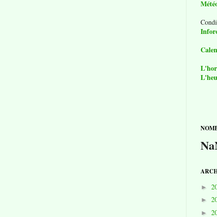
Mété
Condi
Infor
Calen
L'hor
L'heu
NOMB
Na
ARCH
2
►
2
►
2
►