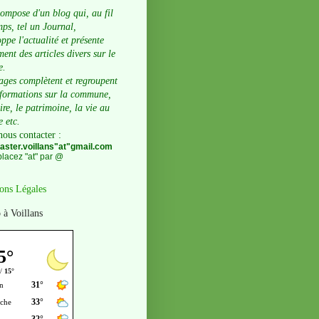
compose d'un blog qui, au fil
ps, tel un Journal,
ppe l'actualité et présente
ent des articles divers sur le
e.
ages complètent et regroupent
nformations sur la commune,
oire, le patrimoine, la vie au
e etc.
nous contacter
:
ster.voillans"at"gmail.com
lacez "at" par @
ons Légales
 à Voillans