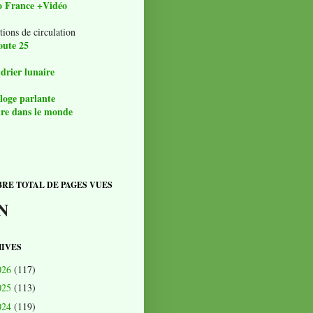
o France +Vidéo
tions de circulation
oute 25
drier lunaire
loge parlante
re dans le monde
RE TOTAL DE PAGES VUES
N
IVES
026
(117)
025
(113)
024
(119)