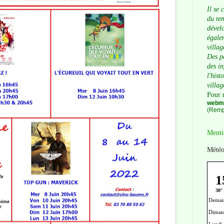
Il se 
du tem
dévelo
égalem
villag
Des p
des i
l'hist
villag
Pour 
webma
(Remp
Menti
Météo