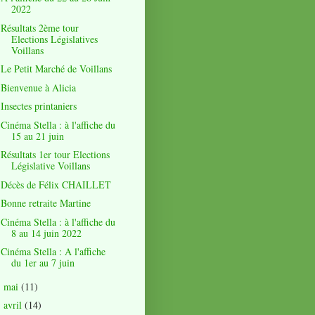
2022
Résultats 2ème tour
Elections Législatives
Voillans
Le Petit Marché de Voillans
Bienvenue à Alicia
Insectes printaniers
Cinéma Stella : à l'affiche du
15 au 21 juin
Résultats 1er tour Elections
Législative Voillans
Décès de Félix CHAILLET
Bonne retraite Martine
Cinéma Stella : à l'affiche du
8 au 14 juin 2022
Cinéma Stella : A l'affiche
du 1er au 7 juin
mai
(11)
►
avril
(14)
►