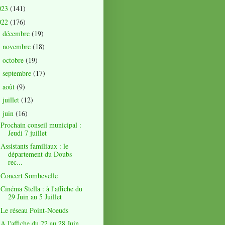
023
(141)
022
(176)
décembre
(19)
►
novembre
(18)
►
octobre
(19)
►
septembre
(17)
►
août
(9)
►
juillet
(12)
►
juin
(16)
▼
Prochain conseil municipal :
Jeudi 7 juillet
Assistants familiaux : le
département du Doubs
rec...
Concert Sombevelle
Cinéma Stella : à l'affiche du
29 Juin au 5 Juillet
Le réseau Point-Noeuds
A l'affiche du 22 au 28 Juin