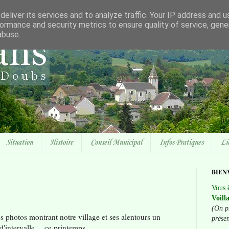
eliver its services and to analyze traffic. Your IP address and 
ormance and security metrics to ensure quality of service, gen
abuse.
Situation
Histoire
Conseil Municipal
Infos Pratiques
Li
BIEN
Vous ê
Voill
(On p
s photos montrant notre village et ses alentours un
prése
d'intervalle… ce printemps...