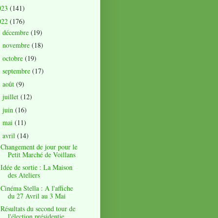
023
(141)
022
(176)
décembre
(19)
►
novembre
(18)
►
octobre
(19)
►
septembre
(17)
►
août
(9)
►
juillet
(12)
►
juin
(16)
►
mai
(11)
►
avril
(14)
▼
Changement de jour pour le
Petit Marché de Voillans
Idée de sortie : La Maison
des Ateliers
Cinéma Stella : A l'affiche
du 27 Avril au 3 Mai
Résultats du second tour de
l'élection présidentie...