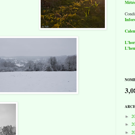
Mété
Condi
Infor
Calen
L'hor
L'heu
NOMB
3,0
ARCH
2
►
2
►
2
►