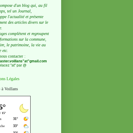
compose d'un blog qui, au fil
ps, tel un Journal,
ppe l'actualité et présente
ent des articles divers sur le
e.
ages complètent et regroupent
nformations sur la commune,
oire, le patrimoine, la vie au
e etc.
nous contacter
:
ster.voillans"at"gmail.com
lacez "at" par @
ons Légales
 à Voillans