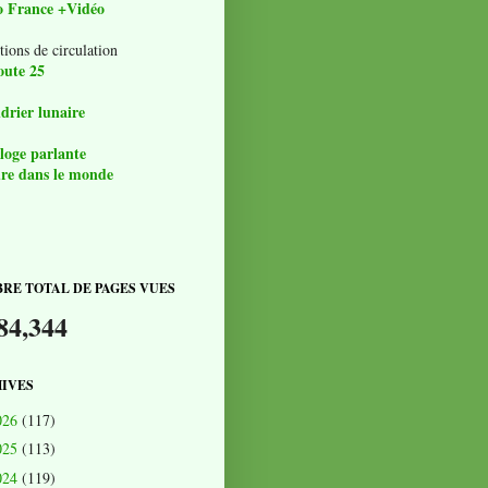
o France +Vidéo
tions de circulation
oute 25
drier lunaire
loge parlante
re dans le monde
RE TOTAL DE PAGES VUES
84,344
IVES
026
(117)
025
(113)
024
(119)