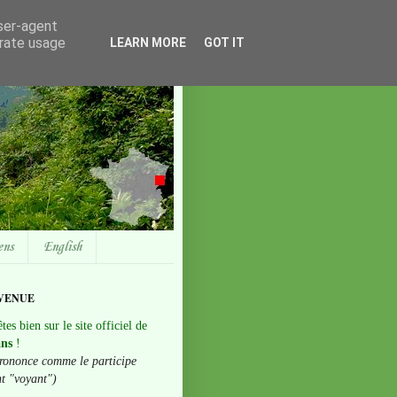
user-agent
erate usage
LEARN MORE
GOT IT
ens
English
VENUE
tes bien sur le site officiel de
ans
!
rononce comme le participe
nt "voyant")