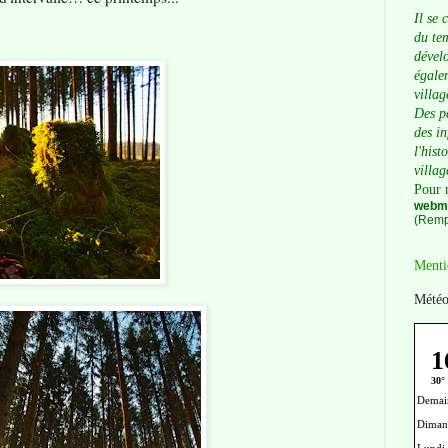
Il se 
du tem
dévelo
égalem
villag
Des p
des i
l'hist
villag
Pour 
webma
(Remp
Menti
Météo