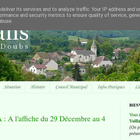
eliver its services and to analyze traffic. Your IP address and 
ormance and security metrics to ensure quality of service, gen
abuse.
Situation
Histoire
Conseil Municipal
Infos Pratiques
Li
BIEN
Vous ê
 A l'affiche du 29 Décembre au 4
Voill
(On p
prése