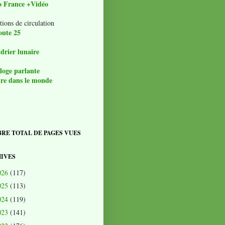
o France +Vidéo
tions de circulation
oute 25
drier lunaire
loge parlante
re dans le monde
RE TOTAL DE PAGES VUES
IVES
026
(117)
025
(113)
024
(119)
023
(141)