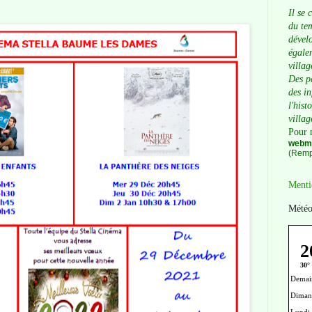
Il se 
du tem
dévelo
égalem
villag
Des p
des i
l'hist
villag
Pour 
webma
(Remp
Menti
Météo