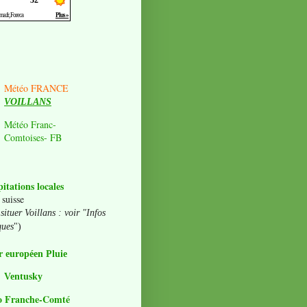
Météo FRANCE
VOILLANS
Météo Franc-
Comtoises- FB
pitations locales
 suisse
situer Voillans : voir "Infos
ques
")
 européen Pluie
Ventusky
o Franche-Comté