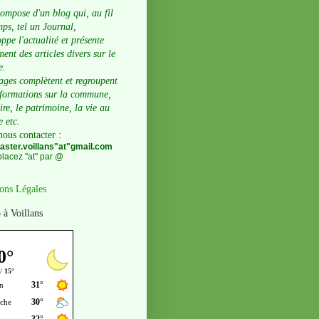
compose d'un blog qui, au fil
ps, tel un Journal,
ppe l'actualité et présente
ent des articles divers sur le
e.
ages complètent et regroupent
nformations sur la commune,
oire, le patrimoine, la vie au
e etc.
nous contacter
:
ster.voillans"at"gmail.com
lacez "at" par @
ons Légales
 à Voillans