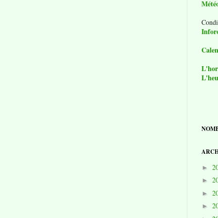
Mété
Condi
Infor
Calen
L'hor
L'heu
NOMB
ARCH
2
►
2
►
2
►
2
►