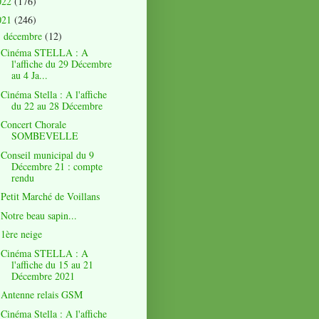
022
(176)
021
(246)
décembre
(12)
▼
Cinéma STELLA : A
l'affiche du 29 Décembre
au 4 Ja...
Cinéma Stella : A l'affiche
du 22 au 28 Décembre
Concert Chorale
SOMBEVELLE
Conseil municipal du 9
Décembre 21 : compte
rendu
Petit Marché de Voillans
Notre beau sapin...
1ère neige
Cinéma STELLA : A
l'affiche du 15 au 21
Décembre 2021
Antenne relais GSM
Cinéma Stella : A l'affiche