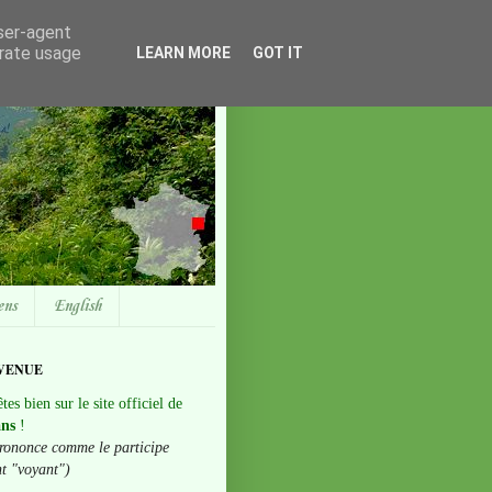
user-agent
erate usage
LEARN MORE
GOT IT
ens
English
VENUE
tes bien sur le site officiel de
ans
!
rononce comme le participe
nt "voyant")