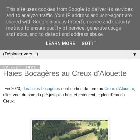
This site uses cookies from Google to deliver its services
and to analyze traffic. Your IP address and user-agent are
shared with Google along with performance and security
metrics to ensure quality of service, generate usage
statistics, and to detect and address abuse.
LEARN MORE
GOT IT
▼
12 sept. 2021
Haies Bocagères au Creux d'Alouette
Fin 2020,
des haies bocagères
sont sorties de terre au
Creux d'Alouette
,
elles vont du bord du pré jusqu'au bois et entourent le plan d'eau du
Creux.