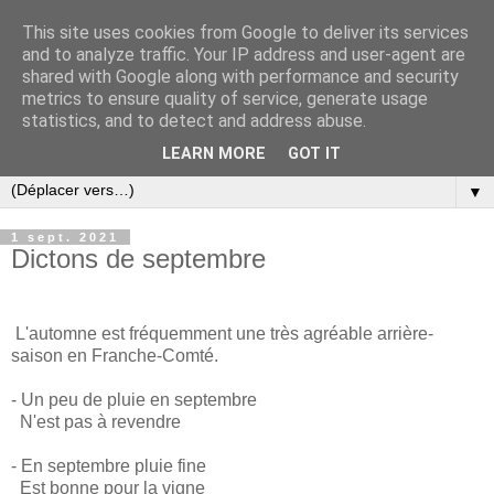
This site uses cookies from Google to deliver its services
and to analyze traffic. Your IP address and user-agent are
shared with Google along with performance and security
metrics to ensure quality of service, generate usage
statistics, and to detect and address abuse.
LEARN MORE
GOT IT
▼
1 sept. 2021
Dictons de septembre
L'automne est fréquemment une très agréable arrière-
saison en Franche-Comté.
- Un peu de pluie en septembre
N'est pas à revendre
- En septembre pluie fine
Est bonne pour la vigne