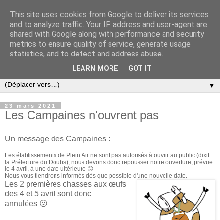
This site uses cookies from Google to deliver its services
and to analyze traffic. Your IP address and user-agent are
shared with Google along with performance and security
metrics to ensure quality of service, generate usage
statistics, and to detect and address abuse.
LEARN MORE
GOT IT
▼
23 mars 2021
Les Campaines n'ouvrent pas
Un message des Campaines :
Les établissements de Plein Air ne sont pas autorisés à ouvrir au public (dixit
la Préfecture du Doubs), nous devons donc repousser notre ouverture, prévue
le 4 avril, à une date ultérieure 😖
Nous vous tiendrons informés dès que possible d'une nouvelle date.
Les 2 premières chasses aux œufs
des 4 et 5 avril sont donc
annulées 😕