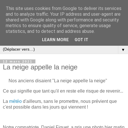
This site uses cookies from Google to deliver its services
and to analyze traffic. Your IP address and user-agent are
shared with Google along with performance and security
metrics to ensure quality of service, generate usage
statistics, and to detect and address abuse.
LEARN MORE
GOT IT
▼
12 mars 2021
La neige appelle la neige
Nos anciens disaient "La neige appelle la neige"
Ce qui signifie que tant qu'il en reste elle risque de revenir...
La
météo
d'ailleurs, sans le promettre, nous prévient que
c'est possible dans les jours qui viennent !
Notre compatriote, Daniel Figuet, a pris une photo hier matin