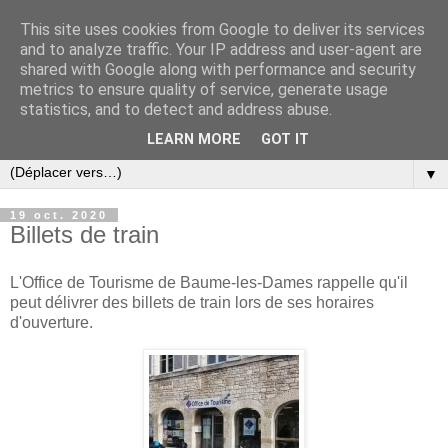
This site uses cookies from Google to deliver its services
and to analyze traffic. Your IP address and user-agent are
shared with Google along with performance and security
metrics to ensure quality of service, generate usage
statistics, and to detect and address abuse.
LEARN MORE
GOT IT
▼
19 oct. 2020
Billets de train
L'Office de Tourisme de Baume-les-Dames rappelle qu'il
peut délivrer des billets de train lors de ses horaires
d'ouverture.