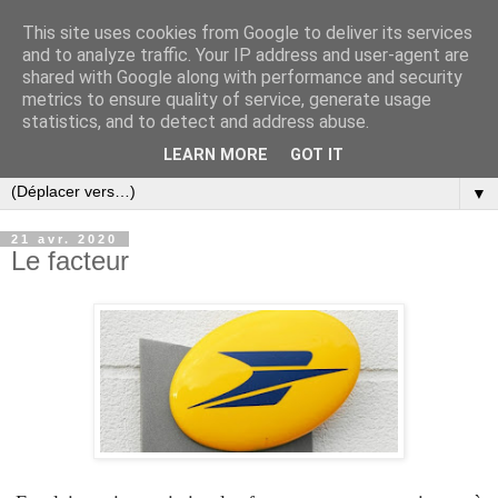
This site uses cookies from Google to deliver its services
and to analyze traffic. Your IP address and user-agent are
shared with Google along with performance and security
metrics to ensure quality of service, generate usage
statistics, and to detect and address abuse.
LEARN MORE
GOT IT
▼
21 avr. 2020
Le facteur