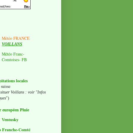
Météo FRANCE
VOILLANS
Météo Franc-
Comtoises- FB
pitations locales
 suisse
situer Voillans : voir "Infos
ques
")
 européen Pluie
Ventusky
o Franche-Comté