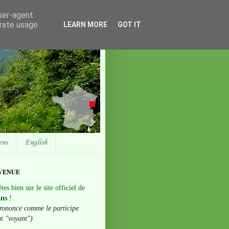
user-agent
erate usage
LEARN MORE
GOT IT
ens
English
VENUE
tes bien sur le site officiel de
ans
!
rononce comme le participe
nt "voyant")