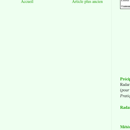
Accueil
Article plus ancien
Préci
Radar
(
pour 
Prati
Radar
Mété