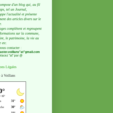
compose d'un blog qui, au fil
ps, tel un Journal,
ppe l'actualité et présente
ent des articles divers sur le
e.
ages complètent et regroupent
nformations sur la commune,
oire, le patrimoine, la vie au
e etc.
nous contacter
:
ster.voillans"at"gmail.com
lacez "at" par @
ons Légales
 à Voillans