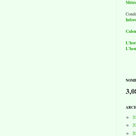
Mété
Condi
Infor
Calen
L'hor
L'heu
NOMB
3,0
ARCH
2
►
2
►
2
►