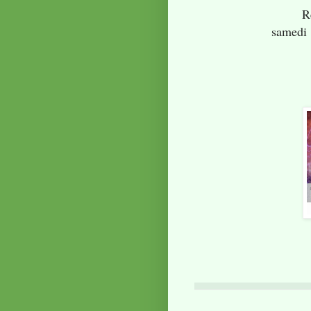
R
samedi 