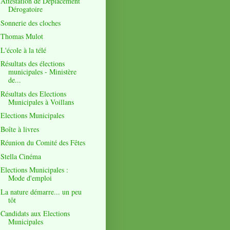
Attestation de Déplacement
Dérogatoire
Sonnerie des cloches
Thomas Mulot
L'école à la télé
Résultats des élections
municipales - Ministère
de...
Résultats des Elections
Municipales à Voillans
Elections Municipales
Boîte à livres
Réunion du Comité des Fêtes
Stella Cinéma
Elections Municipales :
Mode d'emploi
La nature démarre... un peu
tôt
Candidats aux Elections
Municipales