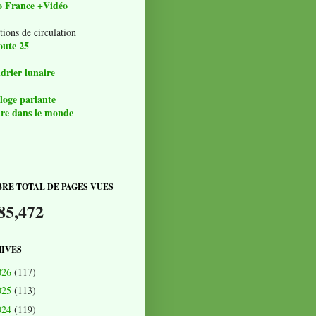
o France +Vidéo
tions de circulation
oute 25
drier lunaire
loge parlante
re dans le monde
RE TOTAL DE PAGES VUES
85,472
IVES
026
(117)
025
(113)
024
(119)