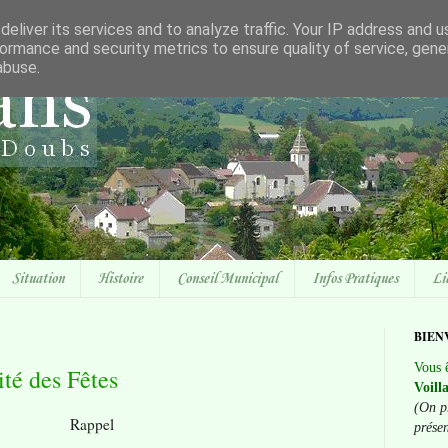
eliver its services and to analyze traffic. Your IP address and 
ormance and security metrics to ensure quality of service, gen
abuse.
Situation
Histoire
Conseil Municipal
Infos Pratiques
Li
BIEN
Vous ê
té des Fêtes
Voill
(On p
Rappel
prése