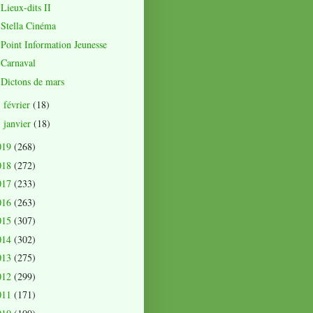
Lieux-dits II
Stella Cinéma
Point Information Jeunesse
Carnaval
Dictons de mars
février
(18)
►
janvier
(18)
►
019
(268)
018
(272)
017
(233)
016
(263)
015
(307)
014
(302)
013
(275)
012
(299)
011
(171)