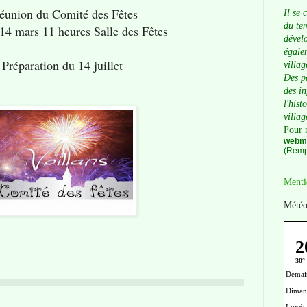
éunion du Comité des Fêtes
Il se 
du tem
14 mars 11 heures Salle des Fêtes
dévelo
égalem
Préparation du 14 juillet
villag
Des p
des i
l'hist
villag
Pour 
webma
(Remp
Menti
Météo