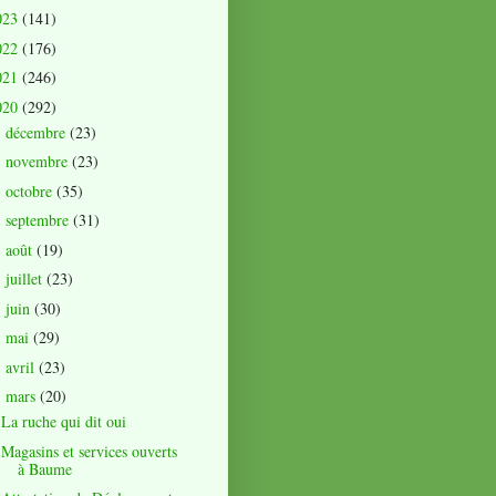
023
(141)
022
(176)
021
(246)
020
(292)
décembre
(23)
►
novembre
(23)
►
octobre
(35)
►
septembre
(31)
►
août
(19)
►
juillet
(23)
►
juin
(30)
►
mai
(29)
►
avril
(23)
►
mars
(20)
▼
La ruche qui dit oui
Magasins et services ouverts
à Baume