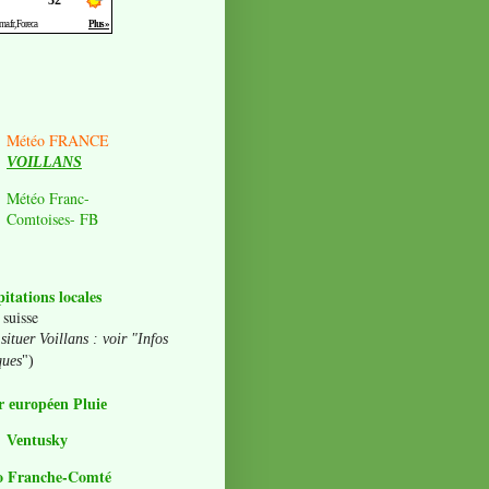
Météo FRANCE
VOILLANS
Météo Franc-
Comtoises- FB
pitations locales
 suisse
situer Voillans : voir "Infos
ques
")
 européen Pluie
Ventusky
o Franche-Comté