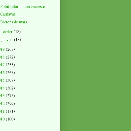
Point Information Jeunesse
Carnaval
Dictons de mars
février
(18)
►
janvier
(18)
►
019
(268)
018
(272)
017
(233)
016
(263)
015
(307)
014
(302)
013
(275)
012
(299)
011
(171)
010
(100)