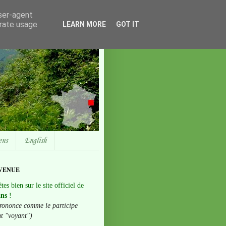
user-agent
erate usage
LEARN MORE
GOT IT
ens
English
VENUE
tes bien sur le site officiel de
ans
!
rononce comme le participe
nt "voyant")