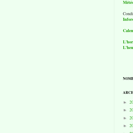
Mété
Condi
Infor
Calen
L'hor
L'heu
NOMB
ARCH
2
►
2
►
2
►
2
►