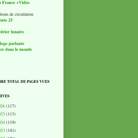
o France +Vidéo
tions de circulation
oute 25
drier lunaire
loge parlante
re dans le monde
RE TOTAL DE PAGES VUES
IVES
026
(117)
025
(113)
024
(119)
023
(141)