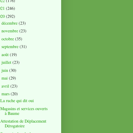
022
(176)
021
(246)
020
(292)
décembre
(23)
►
novembre
(23)
►
octobre
(35)
►
septembre
(31)
►
août
(19)
►
juillet
(23)
►
juin
(30)
►
mai
(29)
►
avril
(23)
►
mars
(20)
▼
La ruche qui dit oui
Magasins et services ouverts
à Baume
Attestation de Déplacement
Dérogatoire