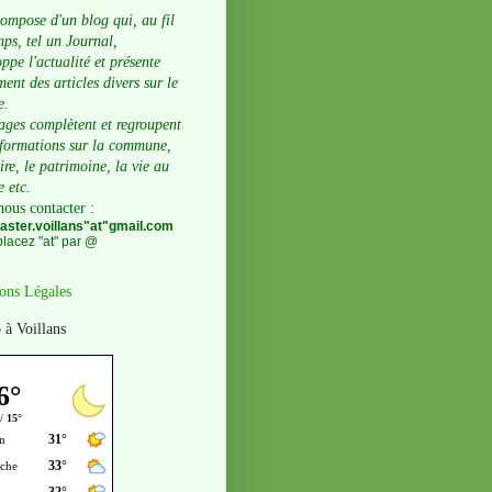
compose d'un blog qui, au fil
ps, tel un Journal,
ppe l'actualité et présente
ent des articles divers sur le
e.
ages complètent et regroupent
nformations sur la commune,
oire, le patrimoine, la vie au
e etc.
nous contacter
:
ster.voillans"at"gmail.com
lacez "at" par @
ons Légales
 à Voillans