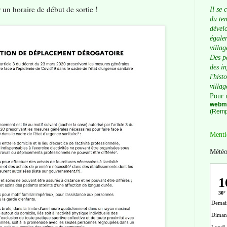
 un horaire de début de sortie !
Il se 
du tem
dévelo
égalem
villag
Des p
des i
l'hist
villag
Pour 
webma
(Remp
Menti
Météo