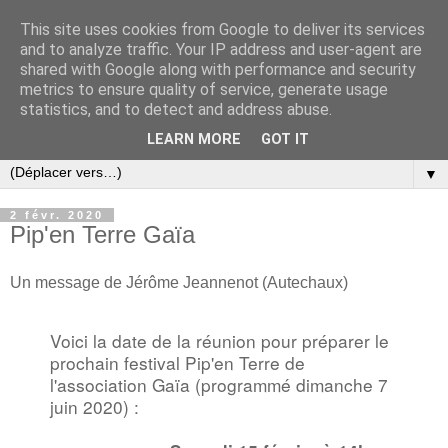
This site uses cookies from Google to deliver its services
and to analyze traffic. Your IP address and user-agent are
shared with Google along with performance and security
metrics to ensure quality of service, generate usage
statistics, and to detect and address abuse.
LEARN MORE
GOT IT
▼
2 févr. 2020
Pip'en Terre Gaïa
Un message de Jérôme Jeannenot (Autechaux)
Voici la date de la réunion pour préparer le
prochain festival
Pip'en Terre de
l'association Gaïa (programmé dimanche 7
juin 2020
) :