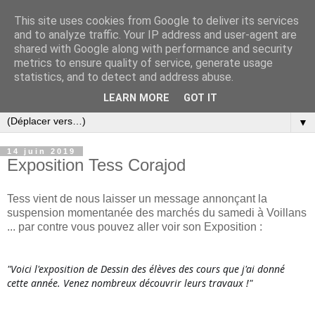
This site uses cookies from Google to deliver its services
and to analyze traffic. Your IP address and user-agent are
shared with Google along with performance and security
metrics to ensure quality of service, generate usage
statistics, and to detect and address abuse.
LEARN MORE
GOT IT
▼
14 juin 2019
Exposition Tess Corajod
Tess vient de nous laisser un message annonçant la
suspension momentanée des marchés du samedi à Voillans
... par contre vous pouvez aller voir son Exposition :
"Voici l'exposition de Dessin des élèves des cours que j'ai donné
cette année. Venez nombreux découvrir leurs travaux !"