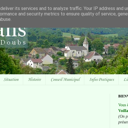
eliver its services and to analyze traffic. Your IP address and 
ormance and security metrics to ensure quality of service, gen
abuse.
Situation
Histoire
Conseil Municipal
Infos Pratiques
Li
BIEN
Vous ê
Voill
(On p
prése