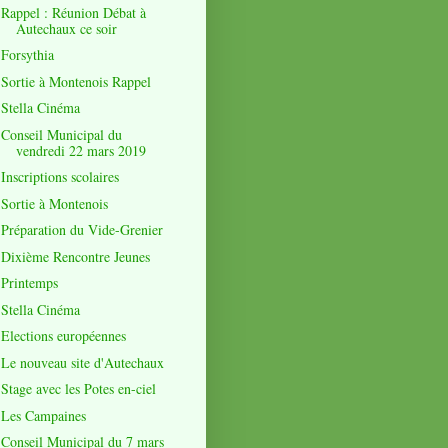
Rappel : Réunion Débat à
Autechaux ce soir
Forsythia
Sortie à Montenois Rappel
Stella Cinéma
Conseil Municipal du
vendredi 22 mars 2019
Inscriptions scolaires
Sortie à Montenois
Préparation du Vide-Grenier
Dixième Rencontre Jeunes
Printemps
Stella Cinéma
Elections européennes
Le nouveau site d'Autechaux
Stage avec les Potes en-ciel
Les Campaines
Conseil Municipal du 7 mars