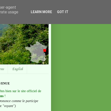
user-agent
erate usage
LEARN MORE
GOT IT
ens
English
VENUE
tes bien sur le site officiel de
ans
!
rononce comme le participe
nt "voyant")