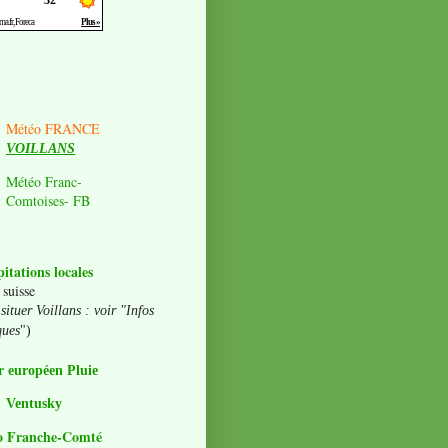
Météo FRANCE
VOILLANS
Météo Franc-
Comtoises- FB
pitations locales
 suisse
situer Voillans : voir "Infos
ques
")
 européen Pluie
Ventusky
o Franche-Comté