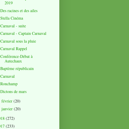
2019
Des racines et des ailes
Stella Cinéma
Carnaval - suite
Carnaval - Captain Carnaval
Carnaval sous la pluie
Carnaval Rappel
Conférence-Débat à
Autechaux
Baptème républicain
Carnaval
Ronchamp
Dictons de mars
février
(20)
►
janvier
(20)
►
018
(272)
017
(233)