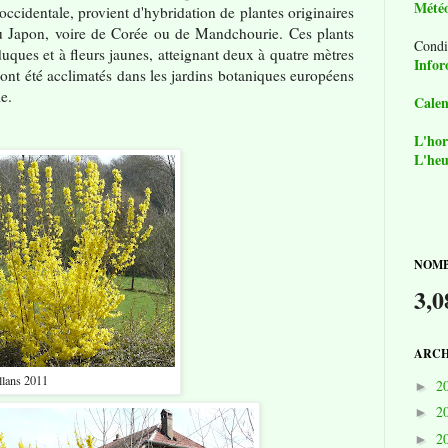
Mété
cidentale, provient d'hybridation de plantes originaires
du Japon, voire de Corée ou de Mandchourie. Ces plants
Condi
duques et à fleurs jaunes, atteignant deux à quatre mètres
Infor
 ont été acclimatés dans les jardins botaniques européens
e.
Calen
L'hor
L'heu
NOMB
3,0
ARCH
llans 2011
2
►
2
►
2
►