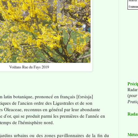
Voillans Rue du Fays 2019
Préci
Radar
om latin botanique, prononcé en français [fɔrsisja]
(
pour 
Prati
tiques de l'ancien ordre des Ligustrales et de son
es Oleaceae, reconnus en général par leur abondante
Radar
e d'or, qui se produit parmi les premières de l'année en
intemps de l'hémisphère nord.
Mété
jardins urbains ou des zones pavillonnaires de la fin du