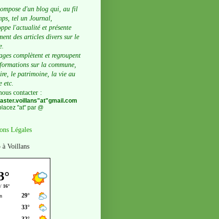
compose d'un blog qui, au fil
ps, tel un Journal,
ppe l'actualité et présente
ent des articles divers sur le
e.
ages complètent et regroupent
nformations sur la commune,
oire, le patrimoine, la vie au
e etc.
nous contacter
:
ster.voillans"at"gmail.com
lacez "at" par @
ons Légales
 à Voillans