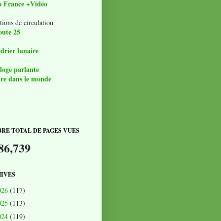
o France +Vidéo
tions de circulation
oute 25
drier lunaire
loge parlante
re dans le monde
RE TOTAL DE PAGES VUES
86,739
IVES
026
(117)
025
(113)
024
(119)