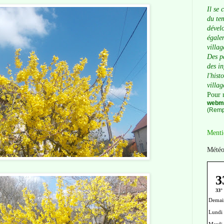
Il se 
du tem
dévelo
égalem
villag
Des p
des i
l'hist
villag
Pour 
webma
(Remp
Menti
Météo