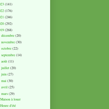
023
(141)
022
(176)
021
(246)
020
(292)
019
(268)
décembre
(20)
►
novembre
(30)
►
octobre
(22)
►
septembre
(14)
►
août
(11)
►
juillet
(20)
►
juin
(27)
►
mai
(30)
►
avril
(25)
►
mars
(29)
▼
Maison à louer
Heure d'été