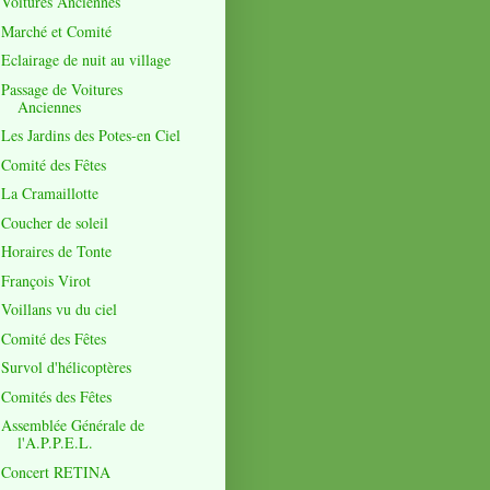
Voitures Anciennes
Marché et Comité
Eclairage de nuit au village
Passage de Voitures
Anciennes
Les Jardins des Potes-en Ciel
Comité des Fêtes
La Cramaillotte
Coucher de soleil
Horaires de Tonte
François Virot
Voillans vu du ciel
Comité des Fêtes
Survol d'hélicoptères
Comités des Fêtes
Assemblée Générale de
l'A.P.P.E.L.
Concert RETINA