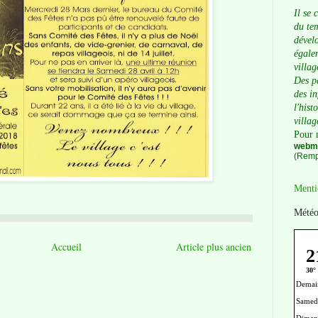
Il se 
du tem
dévelo
égalem
villag
Des p
des i
l'hist
villag
Pour 
webma
(Remp
Menti
Météo
Accueil
Article plus ancien