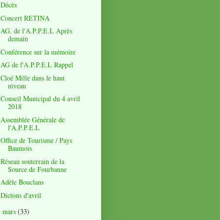
Décès
Concert RETINA
AG. de l'A.P.P.E.L Après
demain
Conférence sur la mémoire
AG de l'A.P.P.E.L Rappel
Cloé Mille dans le haut
niveau
Conseil Municipal du 4 avril
2018
Assemblée Générale de
l'A.P.P.E.L
Office de Tourisme / Pays
Baumois
Réseau souterrain de la
Source de Fourbanne
Adèle Bouclans
Dictons d'avril
mars
(33)
►