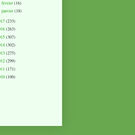
février
(16)
►
janvier
(18)
►
017
(233)
016
(263)
015
(307)
014
(302)
013
(275)
012
(299)
011
(171)
010
(100)