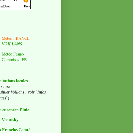
Météo FRANCE
VOILLANS
Météo Franc-
Comtoises- FB
pitations locales
 suisse
situer Voillans : voir "Infos
ques
")
 européen Pluie
Ventusky
o Franche-Comté