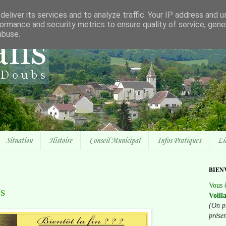
eliver its services and to analyze traffic. Your IP address and 
ormance and security metrics to ensure quality of service, gen
abuse.
Situation
Histoire
Conseil Municipal
Infos Pratiques
Li
BIEN
Vous ê
s
Voill
(On p
prése