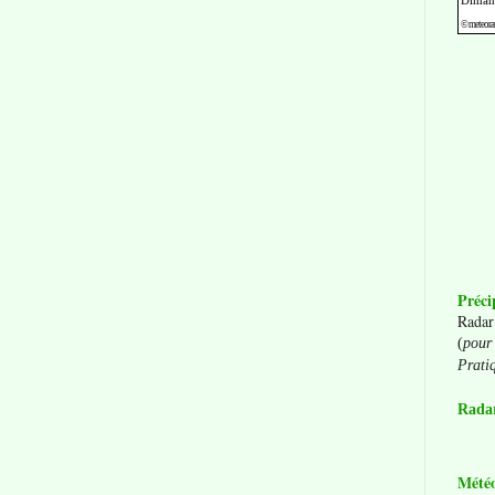
Préci
Radar
(
pour 
Prati
Radar
Mété