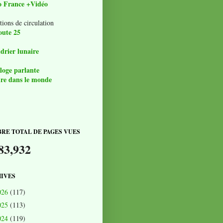
o France +Vidéo
tions de circulation
oute 25
drier lunaire
loge parlante
re dans le monde
RE TOTAL DE PAGES VUES
83,932
IVES
026
(117)
025
(113)
024
(119)