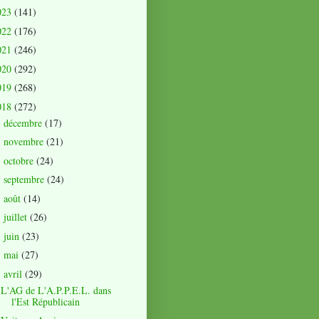
023
(141)
022
(176)
021
(246)
020
(292)
019
(268)
018
(272)
décembre
(17)
►
novembre
(21)
►
octobre
(24)
►
septembre
(24)
►
août
(14)
►
juillet
(26)
►
juin
(23)
►
mai
(27)
►
avril
(29)
▼
L'AG de L'A.P.P.E.L. dans
l'Est Républicain