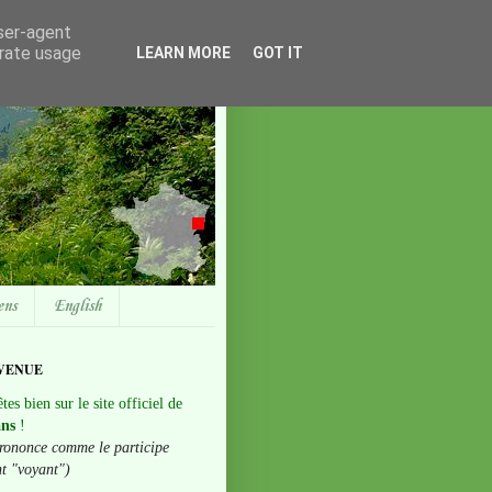
user-agent
erate usage
LEARN MORE
GOT IT
ens
English
VENUE
tes bien sur le site officiel de
ans
!
rononce comme le participe
nt "voyant")