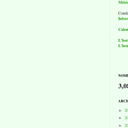
Mété
Condi
Infor
Calen
L'hor
L'heu
NOMB
3,0
ARCH
2
►
2
►
2
►