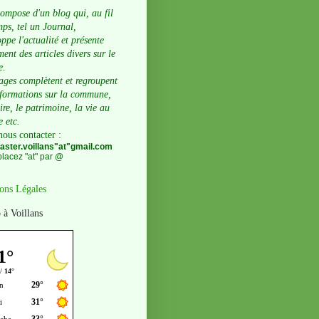
compose d'un blog qui, au fil
ps, tel un Journal,
ppe l'actualité et présente
ent des articles divers sur le
e.
ages complètent et regroupent
nformations sur la commune,
oire, le patrimoine, la vie au
e etc.
nous contacter
:
ster.voillans"at"gmail.com
lacez "at" par @
ons Légales
 à Voillans