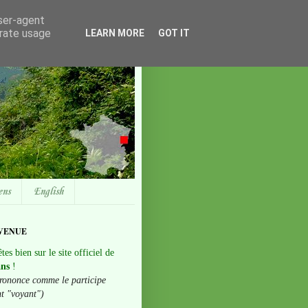
user-agent
erate usage
LEARN MORE
GOT IT
ens
English
VENUE
tes bien sur le site officiel de
ans
!
rononce comme le participe
nt "voyant")