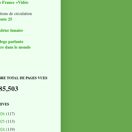
o France +Vidéo
tions de circulation
oute 25
drier lunaire
loge parlante
re dans le monde
RE TOTAL DE PAGES VUES
85,503
IVES
026
(117)
025
(113)
024
(119)