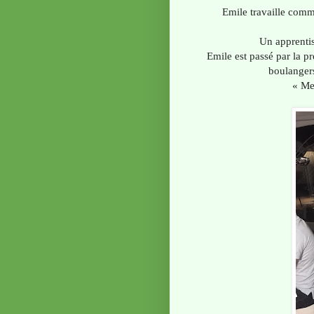
Emile travaille com
Un apprentis
Emile est passé par la p
boulangers
« Mei