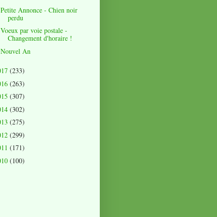
Petite Annonce - Chien noir
perdu
Voeux par voie postale -
Changement d'horaire !
Nouvel An
017
(233)
016
(263)
015
(307)
014
(302)
013
(275)
012
(299)
011
(171)
010
(100)