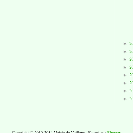
2
►
2
►
2
►
2
►
2
►
2
►
2
►
2
►
Copyright © 2010-2014 Mairie de Voillans . Fourni par
Blogger
.