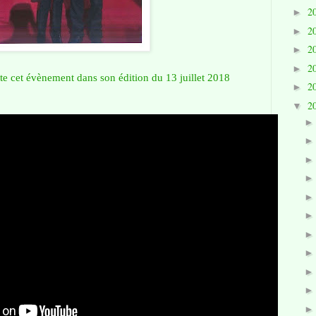
2
►
2
►
2
►
2
►
ate cet évènement dans son édition du 13 juillet 2018
2
►
2
▼