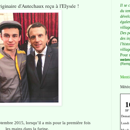
iginaire d'Autechaux reçu à l'Elysée !
Il se 
du tem
dévelo
égalem
villag
Des p
des i
l'hist
villag
Pour 
webma
(Remp
Menti
Météo
tembre 2015, lorsqu’il a mis pour la première fois
les mains dans la farine.