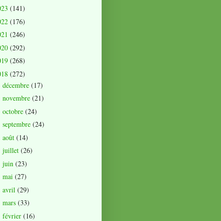
023
(141)
022
(176)
021
(246)
020
(292)
019
(268)
018
(272)
décembre
(17)
►
novembre
(21)
►
octobre
(24)
►
septembre
(24)
►
août
(14)
►
juillet
(26)
►
juin
(23)
►
mai
(27)
►
avril
(29)
►
mars
(33)
►
février
(16)
►