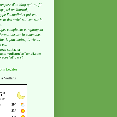
compose d'un blog qui, au fil
ps, tel un Journal,
ppe l'actualité et présente
ent des articles divers sur le
e.
ages complètent et regroupent
nformations sur la commune,
oire, le patrimoine, la vie au
e etc.
nous contacter
:
ster.voillans"at"gmail.com
lacez "at" par @
ons Légales
 à Voillans