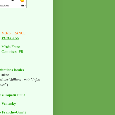
Météo FRANCE
VOILLANS
Météo Franc-
Comtoises- FB
pitations locales
 suisse
situer Voillans : voir "Infos
ques
")
 européen Pluie
Ventusky
o Franche-Comté