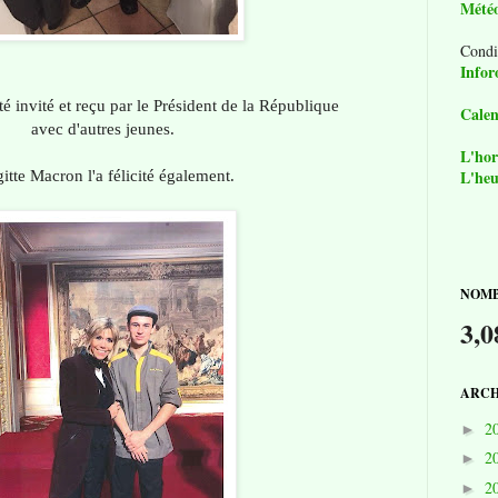
Mété
Condi
Infor
 été invité et reçu par le Président de la République
Calen
avec d'autres jeunes.
L'hor
gitte Macron l'a félicité également.
L'heu
NOMB
3,0
ARCH
2
►
2
►
2
►