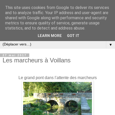
This site uses cookies from Google to deliver its services
and to analyze traffic. Your IP address and user-agent are
shared with Google along with performance and security
metrics to ensure quality of service, generate usage
statistics, and to detect and address abuse.
LEARN MORE
GOT IT
▼
27 mai 2017
Les marcheurs à Voillans
Le grand pont dans l'attente des marcheurs