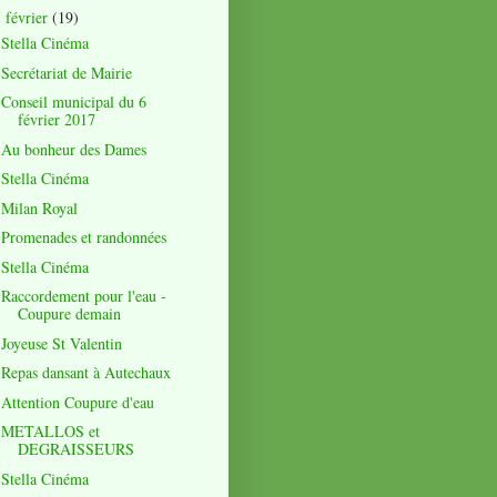
février
(19)
▼
Stella Cinéma
Secrétariat de Mairie
Conseil municipal du 6
février 2017
Au bonheur des Dames
Stella Cinéma
Milan Royal
Promenades et randonnées
Stella Cinéma
Raccordement pour l'eau -
Coupure demain
Joyeuse St Valentin
Repas dansant à Autechaux
Attention Coupure d'eau
METALLOS et
DEGRAISSEURS
Stella Cinéma