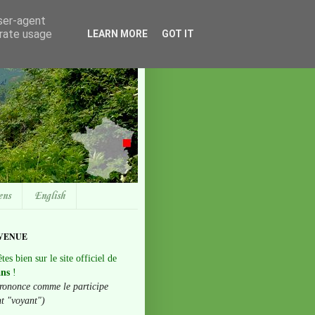
user-agent
erate usage
LEARN MORE
GOT IT
ens
English
VENUE
tes bien sur le site officiel de
ans
!
rononce comme le participe
nt "voyant")