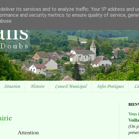
eliver its services and to analyze traffic. Your IP address and 
ormance and security metrics to ensure quality of service, gen
abuse.
Situation
Histoire
Conseil Municipal
Infos Pratiques
Li
BIEN
Vous ê
irie
Voill
(On p
Attention
prése