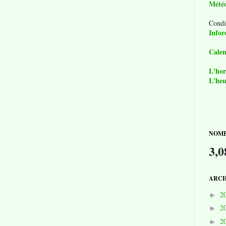
Mété
Condi
Infor
Calen
L'hor
L'heu
NOMB
3,0
ARCH
2
►
2
►
2
►