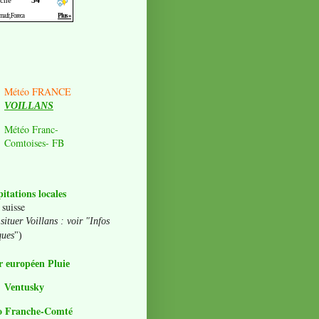
Météo FRANCE
VOILLANS
Météo Franc-
Comtoises- FB
pitations locales
 suisse
situer Voillans : voir "Infos
ques
")
 européen Pluie
Ventusky
o Franche-Comté