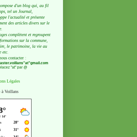
compose d'un blog qui, au fil
ps, tel un Journal,
ppe l'actualité et présente
ent des articles divers sur le
e.
ages complètent et regroupent
nformations sur la commune,
oire, le patrimoine, la vie au
e etc.
nous contacter
:
ster.voillans"at"gmail.com
lacez "at" par @
ons Légales
 à Voillans