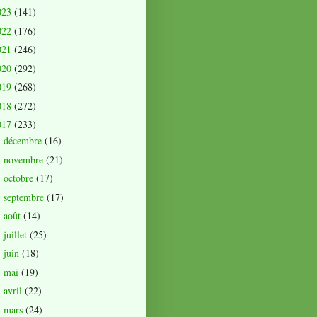
023
(141)
022
(176)
021
(246)
020
(292)
019
(268)
018
(272)
017
(233)
décembre
(16)
►
novembre
(21)
►
octobre
(17)
►
septembre
(17)
►
août
(14)
►
juillet
(25)
►
juin
(18)
►
mai
(19)
►
avril
(22)
►
mars
(24)
►