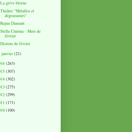
La grive litorne
Théâtre "Métallos et
dégraisseurs"
Repas Dansant
Stella Cinéma - Mois de
février
Dictons de février
janvier
(21)
►
016
(263)
015
(307)
014
(302)
013
(275)
012
(299)
011
(171)
010
(100)