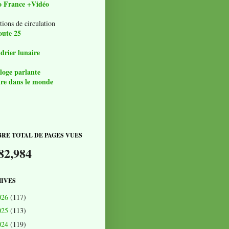
o France +Vidéo
tions de circulation
oute 25
drier lunaire
loge parlante
re dans le monde
RE TOTAL DE PAGES VUES
82,984
IVES
026
(117)
025
(113)
024
(119)