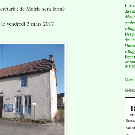
Il se 
ecrétariat de Mairie sera fermé
du tem
dévelo
le vendredi 3 mars 2017
égalem
villag
Des p
des i
l'hist
villag
Pour 
webma
(Remp
Menti
Météo