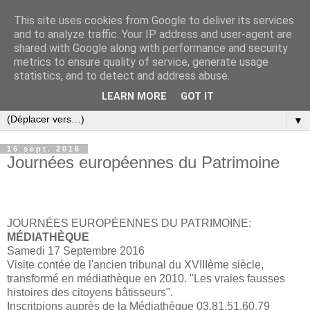
This site uses cookies from Google to deliver its services
and to analyze traffic. Your IP address and user-agent are
shared with Google along with performance and security
metrics to ensure quality of service, generate usage
statistics, and to detect and address abuse.
LEARN MORE
GOT IT
▼
16 sept. 2016
Journées européennes du Patrimoine
JOURNÉES EUROPÉENNES DU PATRIMOINE:
MÉDIATHÈQUE
Samedi 17 Septembre 2016
Visite contée de l'ancien tribunal du XVIIIème siècle,
transformé en médiathèque en 2010. "Les vraies fausses
histoires des citoyens bâtisseurs".
Inscritpions auprès de la Médiathèque 03.81.51.60.79