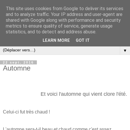
This site uses cookies from Google to deliver its services
and to analyze traffic. Your IP address and user-agent are
shared with Google along with performance and security
metrics to ensure quality of service, generate usage
statistics, and to detect and address abuse.
LEARN MORE
GOT IT
▼
22 sept. 2016
Automne
Et voici l'automne qui vient clore l'été.
Celui-ci fut très chaud !
L'automne sera-t-il beau et chaud comme c'est assez