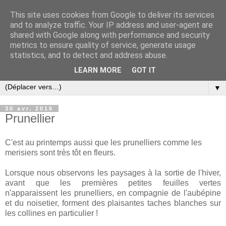
This site uses cookies from Google to deliver its services
and to analyze traffic. Your IP address and user-agent are
shared with Google along with performance and security
metrics to ensure quality of service, generate usage
statistics, and to detect and address abuse.
LEARN MORE
GOT IT
▼
30 avr. 2016
Prunellier
C'est au printemps aussi que les prunelliers comme les
merisiers sont très tôt en fleurs.
Lorsque nous observons les paysages à la sortie de l'hiver,
avant que les premières petites feuilles vertes
n'apparaissent les prunelliers, en compagnie de l'aubépine
et du noisetier, forment des plaisantes taches blanches sur
les collines en particulier !