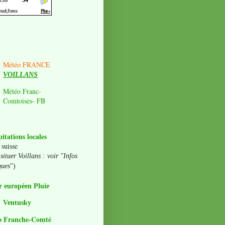
Météo FRANCE
VOILLANS
Météo Franc-
Comtoises- FB
pitations locales
 suisse
situer Voillans : voir "Infos
ques
")
 européen Pluie
Ventusky
o Franche-Comté