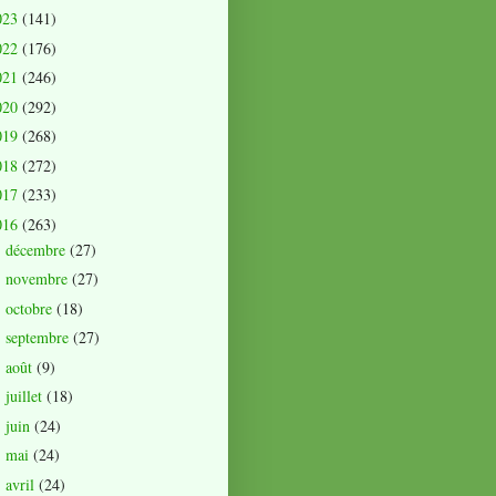
023
(141)
022
(176)
021
(246)
020
(292)
019
(268)
018
(272)
017
(233)
016
(263)
décembre
(27)
►
novembre
(27)
►
octobre
(18)
►
septembre
(27)
►
août
(9)
►
juillet
(18)
►
juin
(24)
►
mai
(24)
►
avril
(24)
►