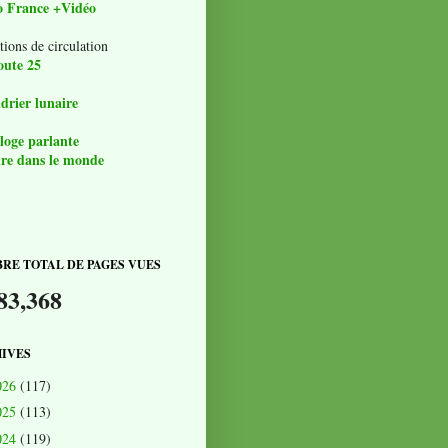
o France +Vidéo
tions de circulation
oute 25
drier lunaire
loge parlante
re dans le monde
RE TOTAL DE PAGES VUES
83,368
IVES
026
(117)
025
(113)
024
(119)