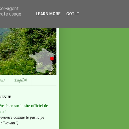
user-agent
erate usage
LEARN MORE
GOT IT
ens
English
VENUE
tes bien sur le site officiel de
ans
!
rononce comme le participe
nt "voyant")