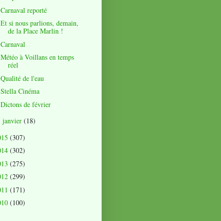
Carnaval reporté
Et si nous parlions, demain,
de la Place Marlin !
Carnaval
Météo à Voillans en temps
réel
Qualité de l'eau
Stella Cinéma
Dictons de février
janvier
(18)
►
015
(307)
014
(302)
013
(275)
012
(299)
011
(171)
010
(100)