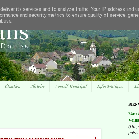
eliver its services and to analyze traffic. Your IP address and 
ormance and security metrics to ensure quality of service, gen
abuse.
Situation
Histoire
Conseil Municipal
Infos Pratiques
Li
BIEN
Vous ê
Voill
(On p
prése