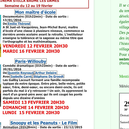
Il se 
du tem
dévelo
égalem
villag
Des p
des i
l'hist
villag
Pour 
webma
(Remp
Menti
Météo