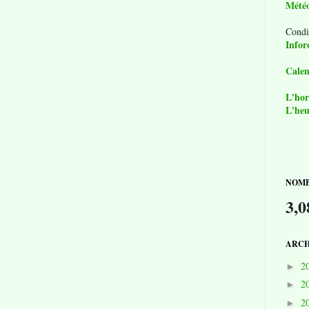
Mété
Condi
Infor
Calen
L'hor
L'heu
NOMB
3,0
ARCH
2
►
2
►
2
►