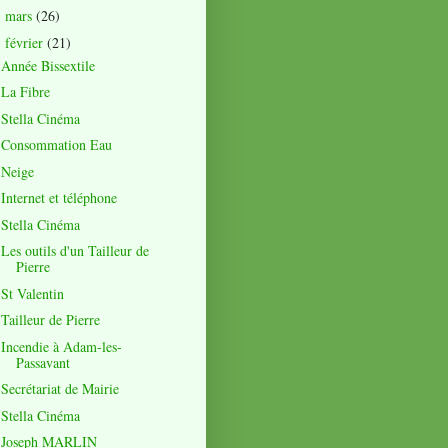
mars
(26)
►
février
(21)
▼
Année Bissextile
La Fibre
Stella Cinéma
Consommation Eau
Neige
Internet et téléphone
Stella Cinéma
Les outils d'un Tailleur de
Pierre
St Valentin
Tailleur de Pierre
Incendie à Adam-les-
Passavant
Secrétariat de Mairie
Stella Cinéma
Joseph MARLIN