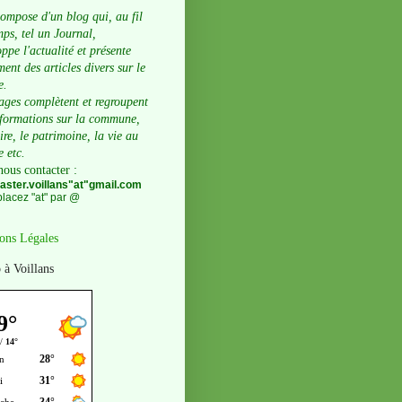
compose d'un blog qui, au fil
ps, tel un Journal,
ppe l'actualité et présente
ent des articles divers sur le
e.
ages complètent et regroupent
nformations sur la commune,
oire, le patrimoine, la vie au
e etc.
nous contacter
:
ster.voillans"at"gmail.com
lacez "at" par @
ons Légales
 à Voillans