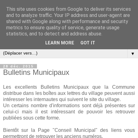
This site uses cookies from Google to deliver its services
and to analyze traffic. Your IP address and user-agent are
shared with Google along with performance and security
metrics to ensure quality of service, generate usage
statistics, and to detect and address abuse.
LEARN MORE
GOT IT
▼
28 déc. 2015
Bulletins Municipaux
Les excellents Bulletins Municipaux que la Commune
distribue dans les boîtes aux lettres du village peuvent aussi
intéresser les internautes qui suivent le site du village.
Un certains nombre d'informations sont déjà présentes sur
celui-ci mais il est intéressant de pouvoir les retrouver
publiées sous cette forme.
Bientôt sur la Page "Conseil Municipal" des liens vous
permettront de retrouver les anciens numéros.