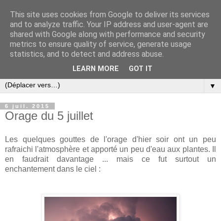
This site uses cookies from Google to deliver its services
and to analyze traffic. Your IP address and user-agent are
shared with Google along with performance and security
metrics to ensure quality of service, generate usage
statistics, and to detect and address abuse.
LEARN MORE
GOT IT
▼
6 juil. 2015
Orage du 5 juillet
Les quelques gouttes de l'orage d'hier soir ont un peu
rafraichi l'atmosphère et apporté un peu d'eau aux plantes. Il
en faudrait davantage ... mais ce fut surtout un
enchantement dans le ciel :