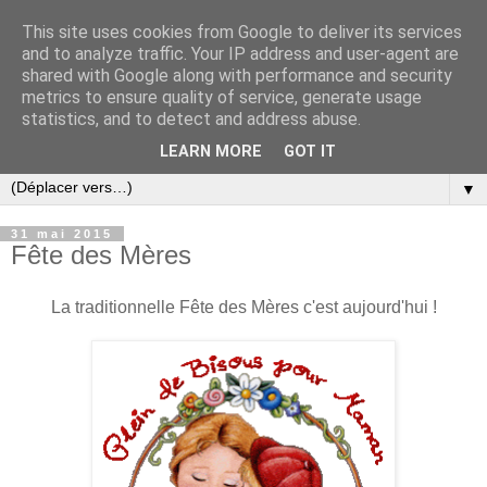
This site uses cookies from Google to deliver its services
and to analyze traffic. Your IP address and user-agent are
shared with Google along with performance and security
metrics to ensure quality of service, generate usage
statistics, and to detect and address abuse.
LEARN MORE
GOT IT
▼
31 mai 2015
Fête des Mères
La traditionnelle Fête des Mères c'est aujourd'hui !