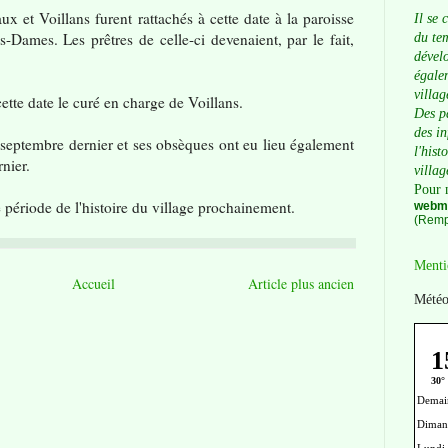
x et Voillans furent rattachés à cette date à la paroisse
Il se 
-Dames. Les prêtres de celle-ci devenaient, par le fait,
du tem
dévelo
égalem
villag
cette date le curé en charge de Voillans.
Des p
des i
 septembre dernier et ses obsèques ont eu lieu également
l'hist
nier.
villag
Pour 
 période de l'histoire du village prochainement.
webma
(Remp
Menti
Accueil
Article plus ancien
Météo