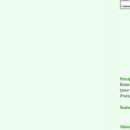
Préci
Radar
(
pour 
Prati
Radar
Mété