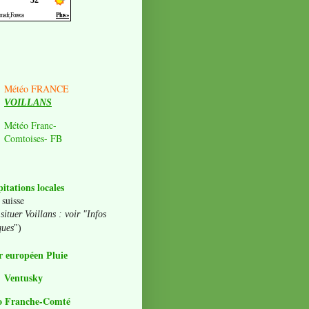
Météo FRANCE
VOILLANS
Météo Franc-
Comtoises- FB
pitations locales
 suisse
situer Voillans : voir "Infos
ques
")
 européen Pluie
Ventusky
o Franche-Comté