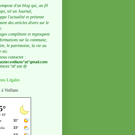
compose d'un blog qui, au fil
ps, tel un Journal,
ppe l'actualité et présente
ent des articles divers sur le
e.
ages complètent et regroupent
nformations sur la commune,
oire, le patrimoine, la vie au
e etc.
nous contacter
:
ster.voillans"at"gmail.com
lacez "at" par @
ons Légales
 à Voillans