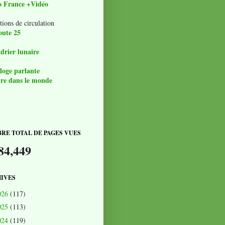
o France +Vidéo
tions de circulation
oute 25
drier lunaire
loge parlante
re dans le monde
RE TOTAL DE PAGES VUES
84,449
IVES
026
(117)
025
(113)
024
(119)