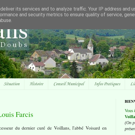
eliver its services and to analyze traffic. Your IP address and 
ormance and security metrics to ensure quality of service, gen
abuse.
Situation
Histoire
Conseil Municipal
Infos Pratiques
Li
BIEN
Vous ê
Louis Farcis
Voill
(On p
cesseur du dernier curé de Voillans, l'abbé Voisard en
prése