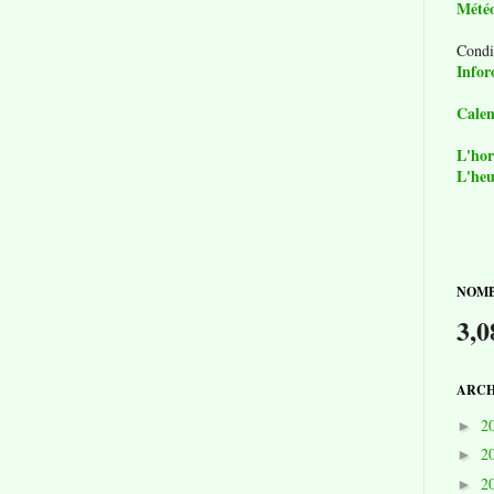
Mété
Condi
Infor
Calen
L'hor
L'heu
NOMB
3,0
ARCH
2
►
2
►
2
►