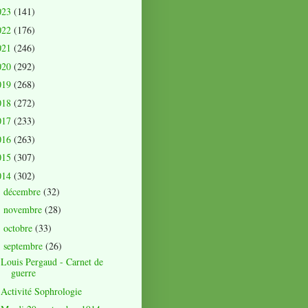
023
(141)
022
(176)
021
(246)
020
(292)
019
(268)
018
(272)
017
(233)
016
(263)
015
(307)
014
(302)
décembre
(32)
►
novembre
(28)
►
octobre
(33)
►
septembre
(26)
▼
Louis Pergaud - Carnet de
guerre
Activité Sophrologie