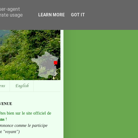
user-agent
erate usage
LEARN MORE
GOT IT
ens
English
VENUE
tes bien sur le site officiel de
ans
!
rononce comme le participe
nt "voyant")