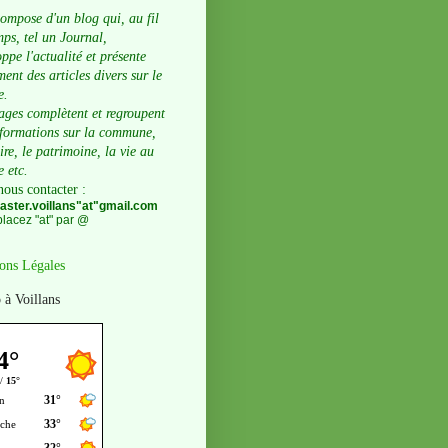
compose d'un blog qui, au fil
ps, tel un Journal,
ppe l'actualité et présente
ent des articles divers sur le
e.
ages complètent et regroupent
nformations sur la commune,
oire, le patrimoine, la vie au
e etc.
nous contacter
:
ster.voillans"at"gmail.com
lacez "at" par @
ons Légales
 à Voillans