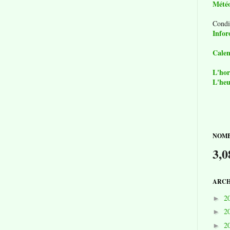
Mété
Condi
Infor
Calen
L'hor
L'heu
NOMB
3,0
ARCH
2
►
2
►
2
►