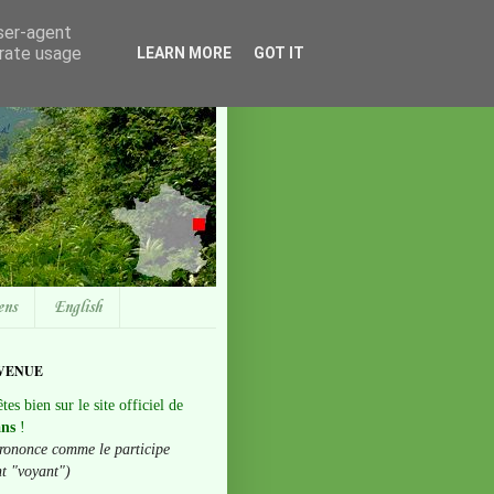
user-agent
erate usage
LEARN MORE
GOT IT
ens
English
VENUE
tes bien sur le site officiel de
ans
!
rononce comme le participe
nt "voyant")