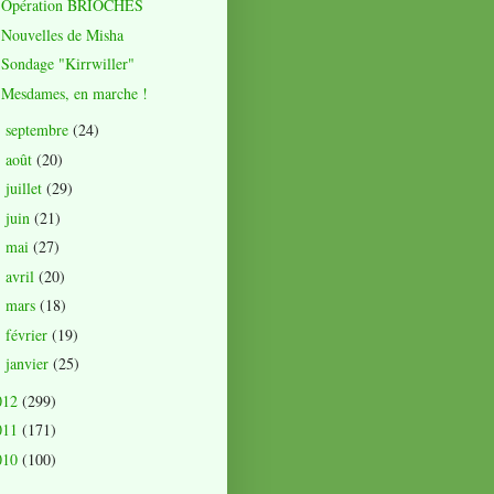
Opération BRIOCHES
Nouvelles de Misha
Sondage "Kirrwiller"
Mesdames, en marche !
septembre
(24)
►
août
(20)
►
juillet
(29)
►
juin
(21)
►
mai
(27)
►
avril
(20)
►
mars
(18)
►
février
(19)
►
janvier
(25)
►
012
(299)
011
(171)
010
(100)