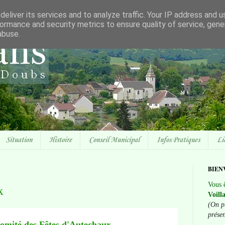
eliver its services and to analyze traffic. Your IP address and 
ormance and security metrics to ensure quality of service, gen
abuse.
Situation
Histoire
Conseil Municipal
Infos Pratiques
Li
BIEN
Vous ê
x
Voill
(On p
prése
omité des Fêtes d'Autechaux