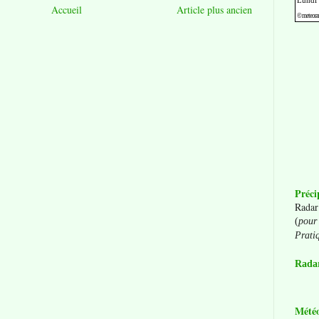
Accueil
Article plus ancien
Préci
Radar
(
pour 
Prati
Radar
Mété