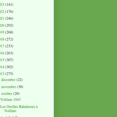
023
(141)
022
(176)
021
(246)
020
(292)
019
(268)
018
(272)
017
(233)
016
(263)
015
(307)
014
(302)
013
(275)
décembre
(22)
►
novembre
(30)
►
octobre
(20)
▼
Voillans 1943
Les Oreilles Baladeuses à
Voillans