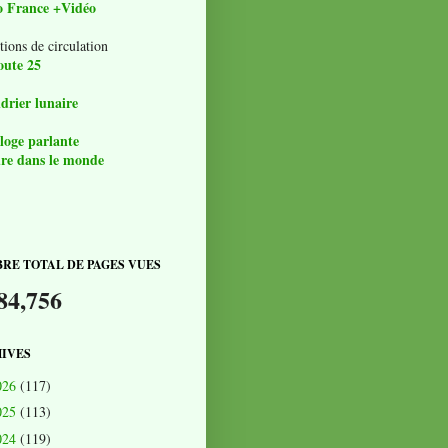
o France +Vidéo
tions de circulation
oute 25
drier lunaire
loge parlante
re dans le monde
RE TOTAL DE PAGES VUES
84,756
IVES
026
(117)
025
(113)
024
(119)