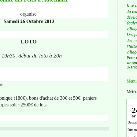
Il se 
du tem
organise
dévelo
Samedi 26 Octobre 2013
égalem
villag
Des p
des i
LOTO
l'hist
villag
 19h30, début du loto à 20h
Pour 
webma
(Remp
Menti
nts
Météo
onique (180€), bons d'achat de 30€ et 50€, paniers
carpes soit +2500€ de lots