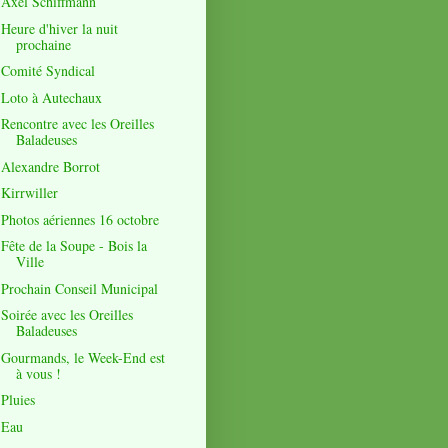
Axel Schiffmann
Heure d'hiver la nuit
prochaine
Comité Syndical
Loto à Autechaux
Rencontre avec les Oreilles
Baladeuses
Alexandre Borrot
Kirrwiller
Photos aériennes 16 octobre
Fête de la Soupe - Bois la
Ville
Prochain Conseil Municipal
Soirée avec les Oreilles
Baladeuses
Gourmands, le Week-End est
à vous !
Pluies
Eau