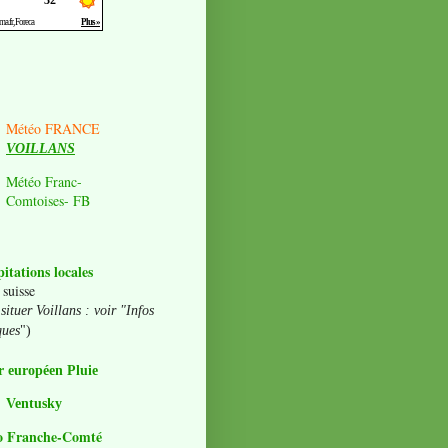
Météo FRANCE
VOILLANS
Météo Franc-
Comtoises- FB
pitations locales
 suisse
situer Voillans : voir "Infos
ques
")
 européen Pluie
Ventusky
o Franche-Comté