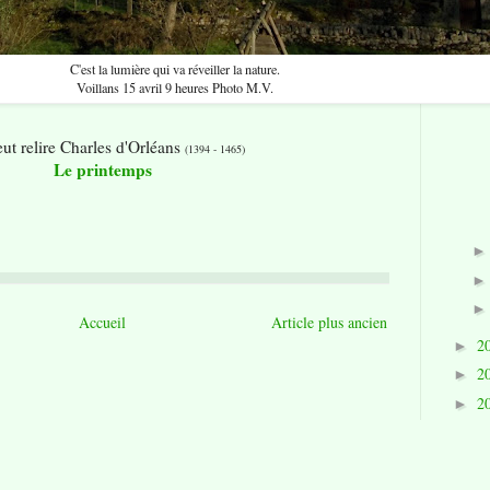
C'est la lumière qui va réveiller la nature.
Voillans 15 avril 9 heures Photo M.V.
ut relire Charles d'Orléans
(1394 - 1465)
Le printemps
Accueil
Article plus ancien
2
►
2
►
2
►