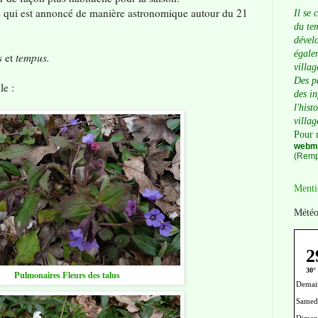
ps qui est annoncé de manière astronomique autour du 21
Il se 
du tem
dévelo
égalem
s
et
tempus.
villag
Des p
le :
des i
l'hist
villag
Pour 
webma
(Remp
Menti
Météo
Pulmonaires Fleurs des talus