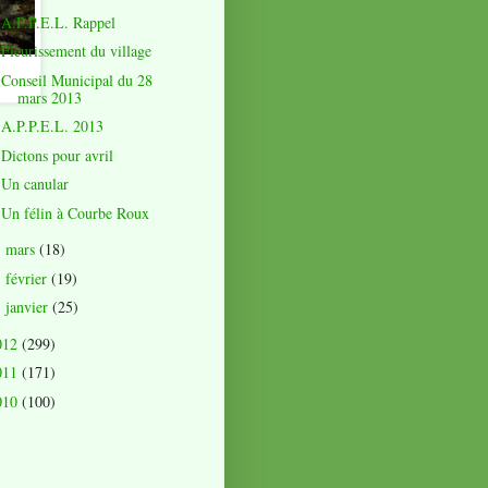
A.P.P.E.L. Rappel
Fleurissement du village
Conseil Municipal du 28
mars 2013
A.P.P.E.L. 2013
Dictons pour avril
Un canular
Un félin à Courbe Roux
mars
(18)
►
février
(19)
►
janvier
(25)
►
012
(299)
011
(171)
010
(100)