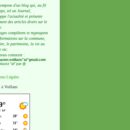
compose d'un blog qui, au fil
ps, tel un Journal,
ppe l'actualité et présente
ent des articles divers sur le
e.
ages complètent et regroupent
nformations sur la commune,
oire, le patrimoine, la vie au
e etc.
nous contacter
:
ster.voillans"at"gmail.com
lacez "at" par @
ons Légales
 à Voillans