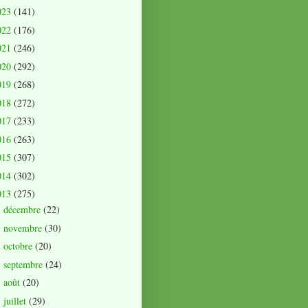
023
(141)
022
(176)
021
(246)
020
(292)
019
(268)
018
(272)
017
(233)
016
(263)
015
(307)
014
(302)
013
(275)
décembre
(22)
►
novembre
(30)
►
octobre
(20)
►
septembre
(24)
►
août
(20)
►
juillet
(29)
►