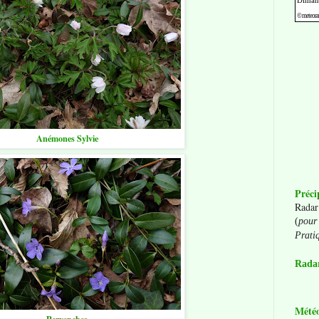
Anémones Sylvie
Préci
Radar
(
pour 
Prati
Radar
Mété