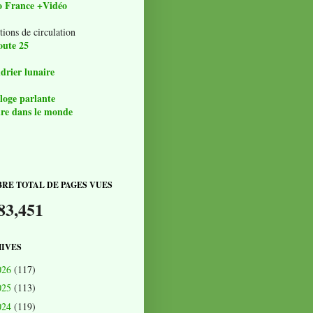
o France +Vidéo
tions de circulation
oute 25
drier lunaire
loge parlante
re dans le monde
RE TOTAL DE PAGES VUES
83,451
IVES
026
(117)
025
(113)
024
(119)