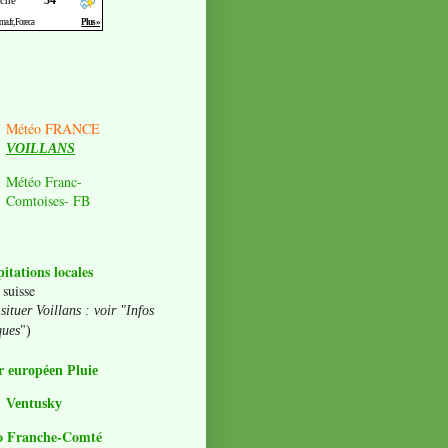
Météo FRANCE
VOILLANS
Météo Franc-
Comtoises- FB
pitations locales
 suisse
situer Voillans : voir "Infos
ques
")
 européen Pluie
Ventusky
o Franche-Comté