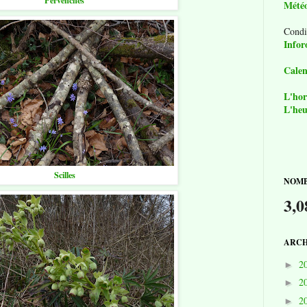
Pervenches
Mété
Condi
Infor
Calen
L'hor
L'heu
Scilles
NOMB
3,0
ARCH
2
►
2
►
2
►