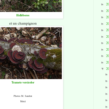
2
►
2
►
Hellébores
2
►
et un champignon
2
►
2
►
2
►
2
►
2
►
2
►
2
►
2
▼
Tramete versicolor
Photos M. Sandrat
Merci