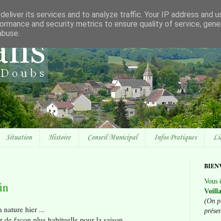
eliver its services and to analyze traffic. Your IP address and 
ormance and security metrics to ensure quality of service, gen
abuse.
Situation
Histoire
Conseil Municipal
Infos Pratiques
Li
BIEN
Vous ê
in
Voill
(On p
 nature hier ...
prése
r de façon plus habituelle pour la saison.