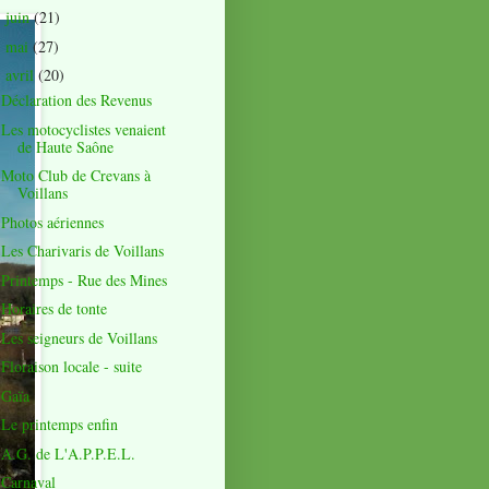
juin
(21)
►
mai
(27)
►
avril
(20)
▼
Déclaration des Revenus
Les motocyclistes venaient
de Haute Saône
Moto Club de Crevans à
Voillans
Photos aériennes
Les Charivaris de Voillans
Printemps - Rue des Mines
Horaires de tonte
Les seigneurs de Voillans
Floraison locale - suite
Gaïa
Le printemps enfin
A.G. de L'A.P.P.E.L.
Carnaval