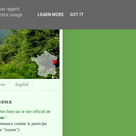
user-agent
erate usage
LEARN MORE
GOT IT
ens
English
VENUE
tes bien sur le site officiel de
ans
!
rononce comme le participe
nt "voyant")