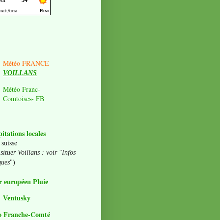
Météo FRANCE
VOILLANS
Météo Franc-
Comtoises- FB
pitations locales
 suisse
situer Voillans : voir "Infos
ques
")
 européen Pluie
Ventusky
o Franche-Comté