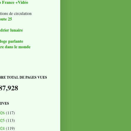
o France +Vidéo
tions de circulation
oute 25
drier lunaire
loge parlante
re dans le monde
RE TOTAL DE PAGES VUES
87,928
IVES
026
(117)
025
(113)
024
(119)