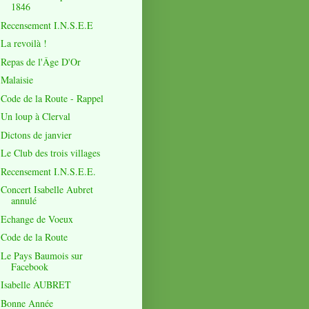
1846
Recensement I.N.S.E.E
La revoilà !
Repas de l'Âge D'Or
Malaisie
Code de la Route - Rappel
Un loup à Clerval
Dictons de janvier
Le Club des trois villages
Recensement I.N.S.E.E.
Concert Isabelle Aubret
annulé
Echange de Voeux
Code de la Route
Le Pays Baumois sur
Facebook
Isabelle AUBRET
Bonne Année