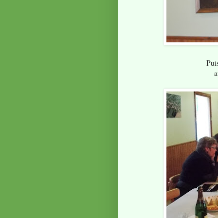
Pui
a