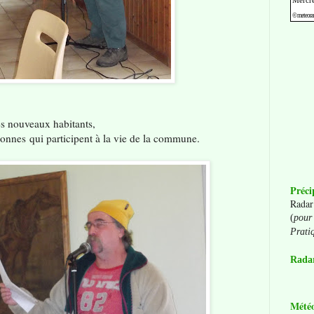
es nouveaux habitants,
rsonnes
qui participent à la vie de la commune.
Préci
Radar
(
pour 
Prati
Radar
Mété