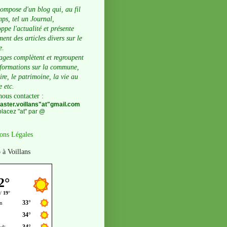
compose d'un blog qui, au fil
ps, tel un Journal,
ppe l'actualité et présente
ent des articles divers sur le
e.
ages complètent et regroupent
nformations sur la commune,
oire, le patrimoine, la vie au
e etc.
nous contacter
:
ster.voillans"at"gmail.com
lacez "at" par @
ons Légales
 à Voillans