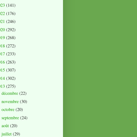
023
(141)
022
(176)
021
(246)
020
(292)
019
(268)
018
(272)
017
(233)
016
(263)
015
(307)
014
(302)
013
(275)
décembre
(22)
►
novembre
(30)
►
octobre
(20)
►
septembre
(24)
►
août
(20)
►
juillet
(29)
►