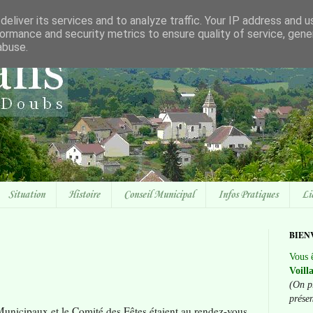
eliver its services and to analyze traffic. Your IP address and 
ormance and security metrics to ensure quality of service, gen
abuse.
Situation
Histoire
Conseil Municipal
Infos Pratiques
Li
BIEN
Vous ê
Voill
(On p
prése
Municipaux et le Comité des Fêtes étaient au rendez-vous