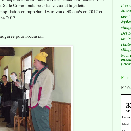
a Salle Communale pour les voeux et la galette.
Il se 
 population en rappelant les travaux effectués en 2012 et
du tem
dévelo
 en 2013.
égalem
villag
Des p
augurée pour l'occasion.
des i
l'hist
villag
Pour 
webma
(Remp
Menti
Météo