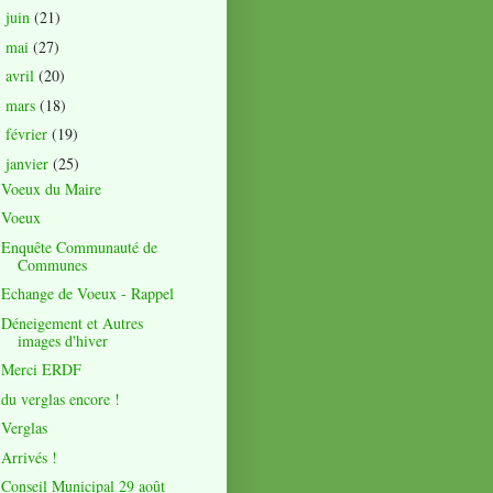
juin
(21)
►
mai
(27)
►
avril
(20)
►
mars
(18)
►
février
(19)
►
janvier
(25)
▼
Voeux du Maire
Voeux
Enquête Communauté de
Communes
Echange de Voeux - Rappel
Déneigement et Autres
images d'hiver
Merci ERDF
du verglas encore !
Verglas
Arrivés !
Conseil Municipal 29 août