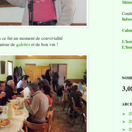
Mété
Condi
Infor
Calen
s ce fut un moment de convivialité
L'hor
utour de
galettes
et de bon vin !
L'heu
NOMB
3,0
ARCH
2
►
2
►
2
►