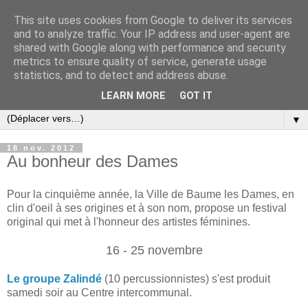
This site uses cookies from Google to deliver its services
and to analyze traffic. Your IP address and user-agent are
shared with Google along with performance and security
metrics to ensure quality of service, generate usage
statistics, and to detect and address abuse.
LEARN MORE
GOT IT
▼
18 nov. 2012
Au bonheur des Dames
Pour la cinquième année, la Ville de Baume les Dames, en
clin d'oeil à ses origines et à son nom, propose un festival
original qui met à l'honneur des artistes féminines.
16 - 25 novembre
Le groupe Zalindé
(10 percussionnistes) s'est produit
samedi soir au Centre intercommunal.