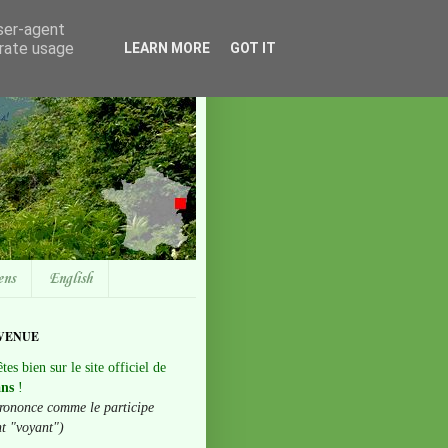
user-agent
erate usage
LEARN MORE
GOT IT
ens
English
VENUE
tes bien sur le site officiel de
ans
!
rononce comme le participe
nt "voyant")