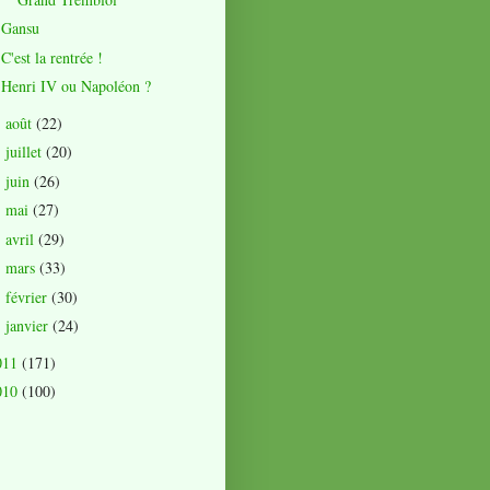
Gansu
C'est la rentrée !
Henri IV ou Napoléon ?
août
(22)
►
juillet
(20)
►
juin
(26)
►
mai
(27)
►
avril
(29)
►
mars
(33)
►
février
(30)
►
janvier
(24)
►
011
(171)
010
(100)