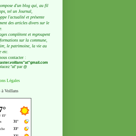
compose d'un blog qui, au fil
ps, tel un Journal,
ppe l'actualité et présente
ent des articles divers sur le
e.
ages complètent et regroupent
nformations sur la commune,
oire, le patrimoine, la vie au
e etc.
nous contacter
:
ster.voillans"at"gmail.com
lacez "at" par @
ons Légales
 à Voillans