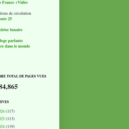
o France +Vidéo
tions de circulation
oute 25
drier lunaire
loge parlante
re dans le monde
RE TOTAL DE PAGES VUES
84,865
IVES
026
(117)
025
(113)
024
(119)