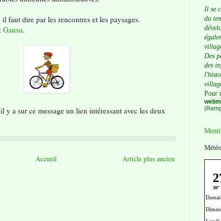
Il se 
l faut dire par les rencontres et les paysages.
du tem
dévelo
z
Gansu
.
égalem
villag
Des p
des i
l'hist
villag
Pour 
webma
(Remp
 il y a sur ce message un lien intéressant avec les deux
Menti
Météo
Accueil
Article plus ancien