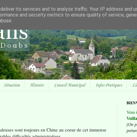
eliver its services and to analyze traffic. Your IP address and 
ormance and security metrics to ensure quality of service, gen
abuse.
Situation
Histoire
Conseil Municipal
Infos Pratiques
Li
BIEN
Vous ê
Voill
(On p
adeuses sont toujours en Chine au coeur de cet immense
prése
bles difficultés administratives.