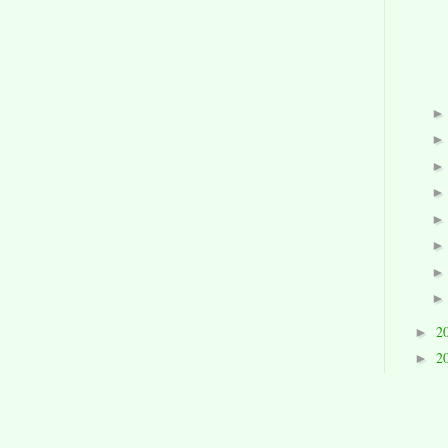
2
►
2
►