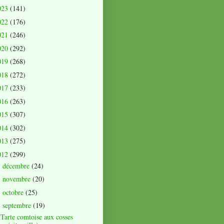
023
(141)
022
(176)
021
(246)
020
(292)
019
(268)
018
(272)
017
(233)
016
(263)
015
(307)
014
(302)
013
(275)
012
(299)
décembre
(24)
►
novembre
(20)
►
octobre
(25)
►
septembre
(19)
▼
Tarte comtoise aux cosses