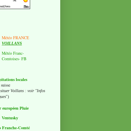
Météo FRANCE
VOILLANS
Météo Franc-
Comtoises- FB
pitations locales
 suisse
situer Voillans : voir "Infos
ques
")
 européen Pluie
Ventusky
o Franche-Comté