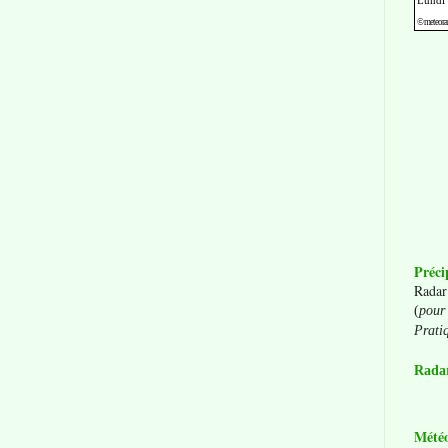
Préci
Radar
(
pour 
Prati
Radar
Mété