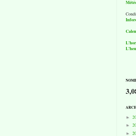
Mété
Condi
Infor
Calen
L'hor
L'heu
NOMB
3,0
ARCH
2
►
2
►
2
►