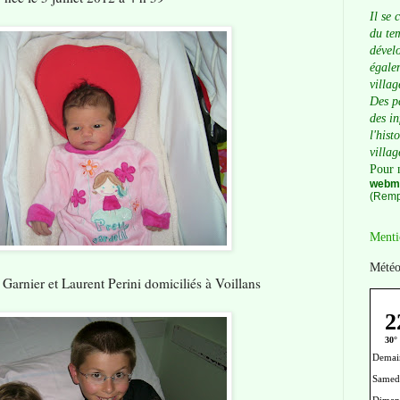
Il se 
du tem
dévelo
égalem
villag
Des p
des i
l'hist
villag
Pour 
webma
(Remp
Menti
Météo
 Garnier et Laurent Perini domiciliés à Voillans