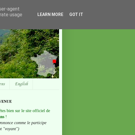
user-agent
erate usage
LEARN MORE
GOT IT
ens
English
VENUE
tes bien sur le site officiel de
ans
!
rononce comme le participe
nt "voyant")