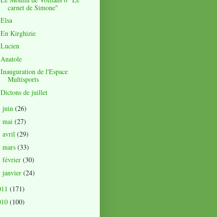
carnet de Simone"
Elsa
En Kirghizie
Lucien
Anatole
Inauguration de l'Espace
Multisports
Dictons de juillet
juin
(26)
►
mai
(27)
►
avril
(29)
►
mars
(33)
►
février
(30)
►
janvier
(24)
►
011
(171)
010
(100)