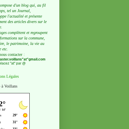
compose d'un blog qui, au fil
ps, tel un Journal,
ppe l'actualité et présente
ent des articles divers sur le
e.
ages complètent et regroupent
nformations sur la commune,
oire, le patrimoine, la vie au
e etc.
nous contacter
:
ster.voillans"at"gmail.com
lacez "at" par @
ons Légales
 à Voillans