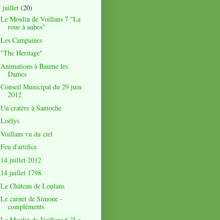
juillet
(20)
▼
Le Moulin de Voillans 7 "La
roue à aubes"
Les Campaines
"The Heritage"
Animations à Baume les
Dames
Conseil Municipal du 29 juin
2012
Un cratère à Santoche
Loëlys
Voillans vu du ciel
Feu d'artifice
14 juillet 2012
14 juillet 1798
Le Château de Loulans
Le carnet de Simone -
compléments
Le Moulin de Voillans 6 "Le