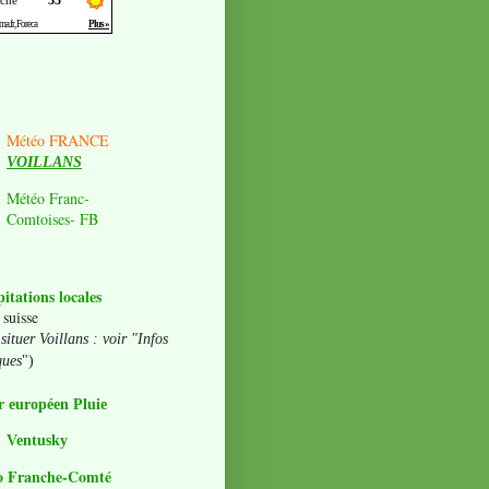
Météo FRANCE
VOILLANS
Météo Franc-
Comtoises- FB
pitations locales
 suisse
situer Voillans : voir "Infos
ques
")
 européen Pluie
Ventusky
o Franche-Comté