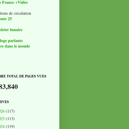
o France +Vidéo
tions de circulation
oute 25
drier lunaire
loge parlante
re dans le monde
RE TOTAL DE PAGES VUES
83,840
IVES
026
(117)
025
(113)
024
(119)