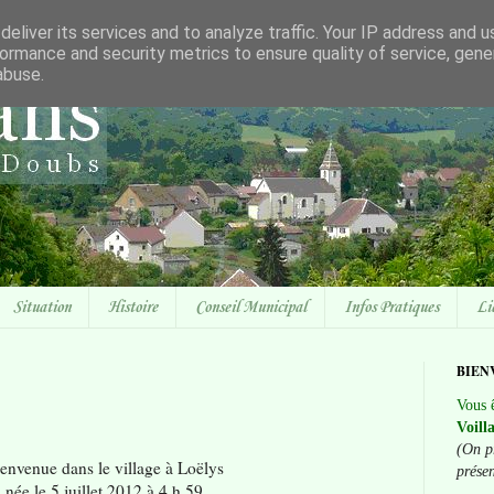
eliver its services and to analyze traffic. Your IP address and 
ormance and security metrics to ensure quality of service, gen
abuse.
Situation
Histoire
Conseil Municipal
Infos Pratiques
Li
BIEN
Vous ê
Voill
(On p
envenue dans le village à Loëlys
prése
née le 5 juillet 2012 à 4 h 59