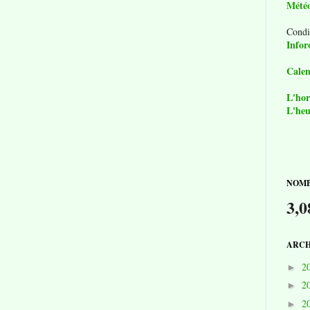
Mété
Condi
Infor
Calen
L'hor
L'heu
NOMB
3,0
ARCH
2
►
2
►
2
►