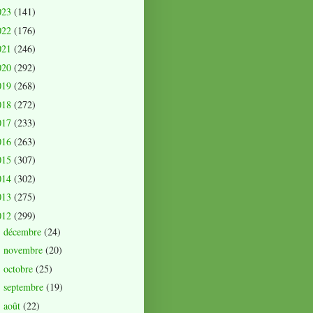
023
(141)
022
(176)
021
(246)
020
(292)
019
(268)
018
(272)
017
(233)
016
(263)
015
(307)
014
(302)
013
(275)
012
(299)
décembre
(24)
►
novembre
(20)
►
octobre
(25)
►
septembre
(19)
►
août
(22)
►