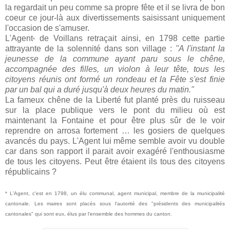
la regardait un peu comme sa propre fête et il se livra de bon
coeur ce jour-là aux divertissements saisissant uniquement
l'occasion de s'amuser.
L'Agent
de Voillans retraçait ainsi, en 1798 cette partie
*
attrayante de la solennité dans son village :
"A l'instant la
jeunesse de la commune ayant paru sous le chêne,
accompagnée des filles, un violon à leur tête, tous les
citoyens réunis ont formé un rondeau et la Fête s'est finie
par un bal qui a duré jusqu'à deux heures du matin."
La fameux chêne de la Liberté fut planté près du ruisseau
sur la place publique vers le pont du milieu où est
maintenant la Fontaine et pour être plus sûr de le voir
reprendre on arrosa fortement … les gosiers de quelques
avancés du pays. L'Agent lui même semble avoir vu double
car dans son rapport il parait avoir exagéré l'enthousiasme
de tous les citoyens. Peut être étaient ils tous des citoyens
républicains ?
* L'Agent, c'est en 1798, un élu communal, agent municipal, membre de la municipalité
cantonale. Les maires sont placés sous l'autorité des "présidents des municipalités
cantonales" qui sont eux, élus par l'ensemble des hommes du canton.