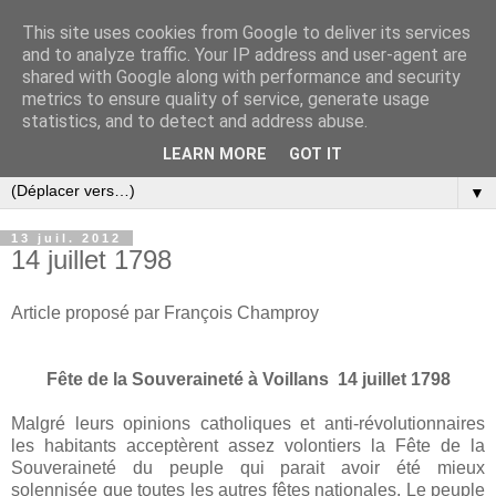
This site uses cookies from Google to deliver its services
and to analyze traffic. Your IP address and user-agent are
shared with Google along with performance and security
metrics to ensure quality of service, generate usage
statistics, and to detect and address abuse.
LEARN MORE
GOT IT
▼
13 juil. 2012
14 juillet 1798
Article proposé par François Champroy
Fête de la Souveraineté à Voillans 14 juillet 1798
Malgré leurs opinions catholiques et anti-révolutionnaires
les habitants acceptèrent assez volontiers la Fête de la
Souveraineté du peuple qui parait avoir été mieux
solennisée que toutes les autres fêtes nationales. Le peuple