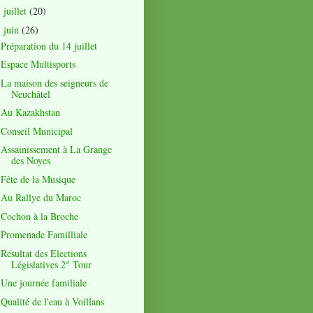
juillet
(20)
►
juin
(26)
▼
Préparation du 14 juillet
Espace Multisports
La maison des seigneurs de
Neuchâtel
Au Kazakhstan
Conseil Municipal
Assainissement à La Grange
des Noyes
Fête de la Musique
Au Rallye du Maroc
Cochon à la Broche
Promenade Familliale
Résultat des Elections
Législatives 2° Tour
Une journée familiale
Qualité de l'eau à Voillans