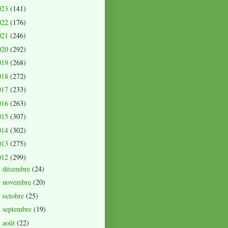
023
(141)
022
(176)
021
(246)
020
(292)
019
(268)
018
(272)
017
(233)
016
(263)
015
(307)
014
(302)
013
(275)
012
(299)
décembre
(24)
►
novembre
(20)
►
octobre
(25)
►
septembre
(19)
►
août
(22)
►