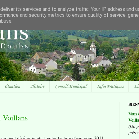
eliver its services and to analyze traffic. Your IP address and 
ormance and security metrics to ensure quality of service, gen
abuse.
Situation
Histoire
Conseil Municipal
Infos Pratiques
Li
BIEN
Vous ê
à Voillans
Voill
(On p
prése
auraient dû être joints à votre facture d'eau pour 2011.