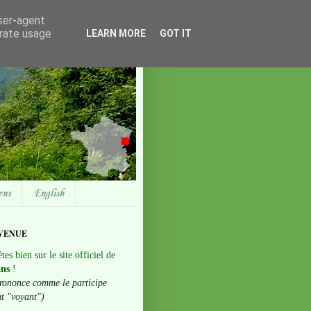
user-agent
erate usage
LEARN MORE
GOT IT
ens
English
VENUE
tes bien sur le site officiel de
ans
!
rononce comme le participe
nt "voyant")