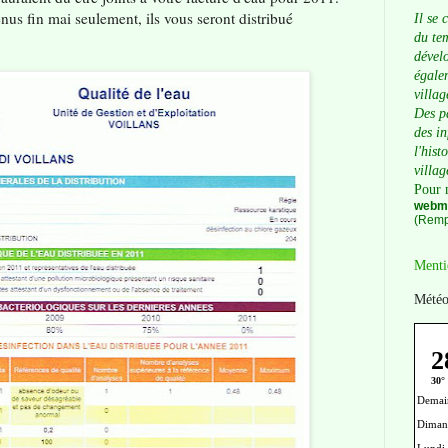
us fin mai seulement, ils vous seront distribué
Il se 
du tem
dévelo
égalem
villag
Des p
des i
l'hist
villag
Pour 
webma
(Remp
Menti
Météo