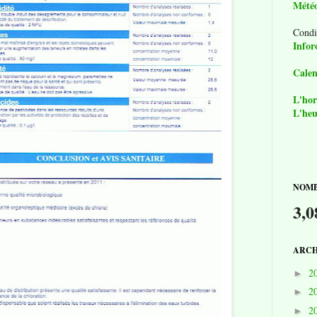
Mété
Condi
Infor
Calen
L'hor
L'heu
NOMB
3,0
ARCH
2
►
2
►
2
►