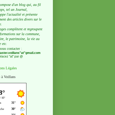
compose d'un blog qui, au fil
ps, tel un Journal,
ppe l'actualité et présente
ent des articles divers sur le
e.
ages complètent et regroupent
nformations sur la commune,
oire, le patrimoine, la vie au
e etc.
nous contacter
:
ster.voillans"at"gmail.com
lacez "at" par @
ons Légales
 à Voillans