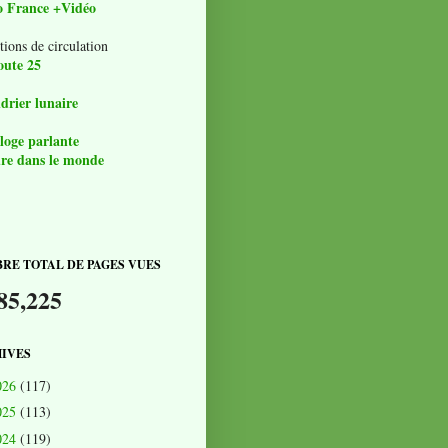
o France +Vidéo
tions de circulation
oute 25
drier lunaire
loge parlante
re dans le monde
RE TOTAL DE PAGES VUES
85,225
IVES
026
(117)
025
(113)
024
(119)