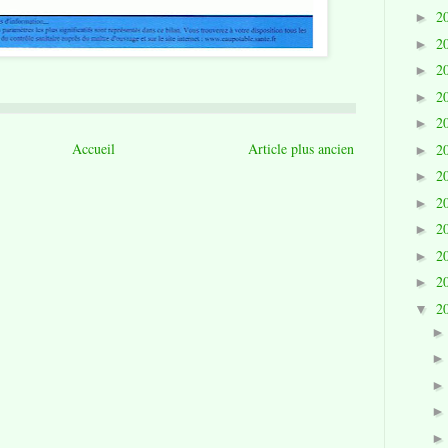
2
►
2
►
2
►
2
►
2
►
Accueil
Article plus ancien
2
►
2
►
2
►
2
►
2
►
2
►
2
▼