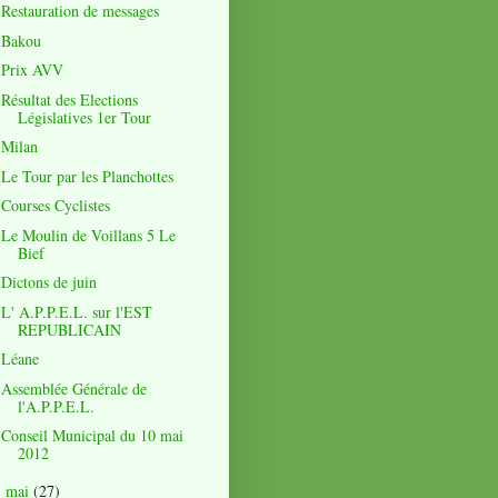
Restauration de messages
Bakou
Prix AVV
Résultat des Elections
Législatives 1er Tour
Milan
Le Tour par les Planchottes
Courses Cyclistes
Le Moulin de Voillans 5 Le
Bief
Dictons de juin
L' A.P.P.E.L. sur l'EST
REPUBLICAIN
Léane
Assemblée Générale de
l'A.P.P.E.L.
Conseil Municipal du 10 mai
2012
mai
(27)
►