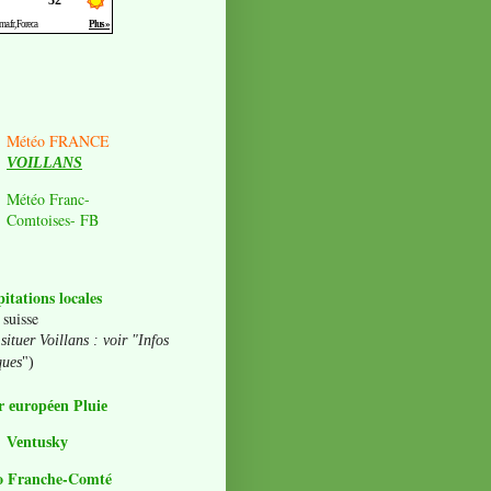
Météo FRANCE
VOILLANS
Météo Franc-
Comtoises- FB
pitations locales
 suisse
situer Voillans : voir "Infos
ques
")
 européen Pluie
Ventusky
o Franche-Comté