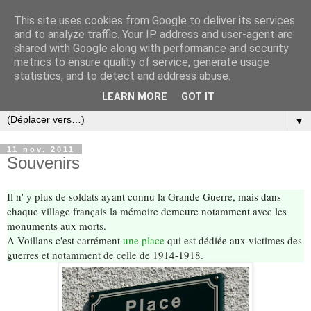
This site uses cookies from Google to deliver its services
and to analyze traffic. Your IP address and user-agent are
shared with Google along with performance and security
metrics to ensure quality of service, generate usage
statistics, and to detect and address abuse.
LEARN MORE
GOT IT
▼
11 nov. 2011
Souvenirs
Il n' y plus de soldats ayant connu la Grande Guerre, mais dans
chaque village français la mémoire demeure notamment avec les
monuments aux morts.
A Voillans c'est carrément
une place
qui est dédiée aux victimes des
guerres et notamment de celle de 1914-1918.