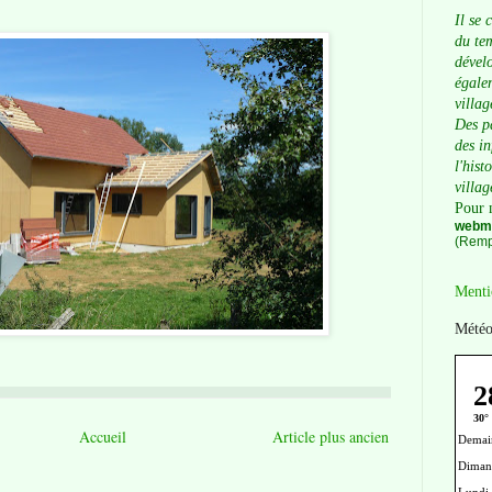
Il se 
du tem
dévelo
égalem
villag
Des p
des i
l'hist
villag
Pour 
webma
(Remp
Menti
Météo
Accueil
Article plus ancien