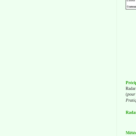
Préci
Radar
(
pour 
Prati
Radar
Mété