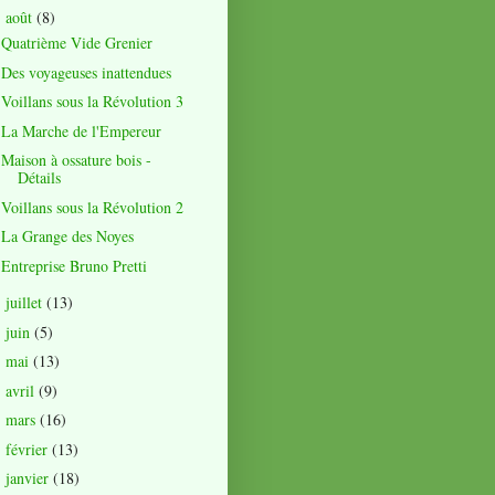
août
(8)
▼
Quatrième Vide Grenier
Des voyageuses inattendues
Voillans sous la Révolution 3
La Marche de l'Empereur
Maison à ossature bois -
Détails
Voillans sous la Révolution 2
La Grange des Noyes
Entreprise Bruno Pretti
juillet
(13)
►
juin
(5)
►
mai
(13)
►
avril
(9)
►
mars
(16)
►
février
(13)
►
janvier
(18)
►