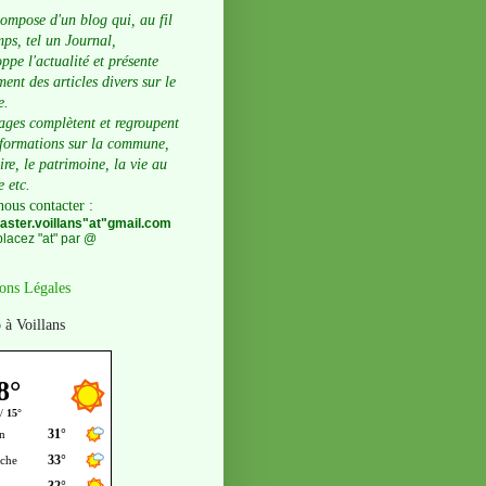
compose d'un blog qui, au fil
ps, tel un Journal,
ppe l'actualité et présente
ent des articles divers sur le
e.
ages complètent et regroupent
nformations sur la commune,
oire, le patrimoine, la vie au
e etc.
nous contacter
:
ster.voillans"at"gmail.com
lacez "at" par @
ons Légales
 à Voillans