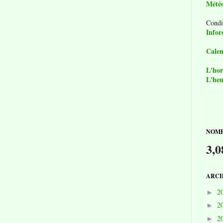
Mété
Condi
Infor
Calen
L'hor
L'heu
NOMB
3,0
ARCH
2
►
2
►
2
►