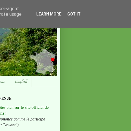
user-agent
erate usage
LEARN MORE
GOT IT
ens
English
VENUE
tes bien sur le site officiel de
ans
!
rononce comme le participe
nt "voyant")