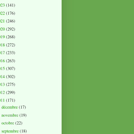
023
(141)
022
(176)
021
(246)
020
(292)
019
(268)
018
(272)
017
(233)
016
(263)
015
(307)
014
(302)
013
(275)
012
(299)
011
(171)
décembre
(17)
►
novembre
(19)
►
octobre
(22)
►
septembre
(18)
►