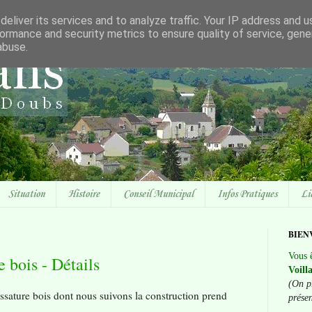
eliver its services and to analyze traffic. Your IP address and 
ormance and security metrics to ensure quality of service, gen
abuse.
Situation
Histoire
Conseil Municipal
Infos Pratiques
Li
BIEN
Vous ê
 bois - Détails
Voill
(On p
ossature bois dont nous suivons la construction prend
prése