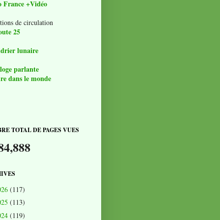
o France +Vidéo
tions de circulation
oute 25
drier lunaire
loge parlante
re dans le monde
RE TOTAL DE PAGES VUES
84,888
IVES
026
(117)
025
(113)
024
(119)