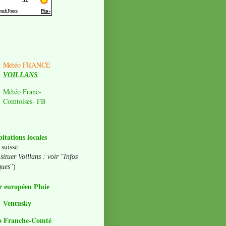
Météo FRANCE
VOILLANS
Météo Franc-
Comtoises- FB
pitations locales
 suisse
situer Voillans : voir "Infos
ques
")
 européen Pluie
Ventusky
o Franche-Comté