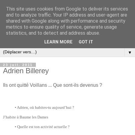
This site uses cookies from Google to deliver its services
and to analyze traffic. Your IP address and user-agent are
shared with Google along with performance and security
metrics to ensure quality of service, generate usage
statistics, and to detect and address abuse.
LEARN MORE
GOT IT
▼
23 juil. 2011
Adrien Billerey
Ils ont quitté Voillans ... Que sont-ils devenus ?
•
Adrien, où habites-tu aujourd’hui ?
J’habite à Baume les Dames
•
Quelle est ton activité actuelle ?