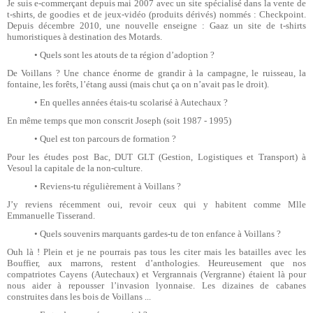
Je suis e-commerçant depuis mai 2007 avec un site spécialisé dans la vente de
t-shirts, de goodies et de jeux-vidéo (produits dérivés) nommés : Checkpoint.
Depuis décembre 2010, une nouvelle enseigne : Gaaz un site de t-shirts
humoristiques à destination des Motards.
•
Quels sont les atouts de ta région d’adoption ?
De Voillans ? Une chance énorme de grandir à la campagne, le ruisseau, la
fontaine, les forêts, l’étang aussi (mais chut ça on n’avait pas le droit).
•
En quelles années étais-tu scolarisé à Autechaux ?
En même temps que mon conscrit Joseph (soit 1987 - 1995)
•
Quel est ton parcours de formation ?
Pour les études post Bac, DUT GLT (Gestion, Logistiques et Transport) à
Vesoul la capitale de la non-culture.
•
Reviens-tu régulièrement à Voillans ?
J’y reviens récemment oui, revoir ceux qui y habitent comme Mlle
Emmanuelle Tisserand.
•
Quels souvenirs marquants gardes-tu de ton enfance à Voillans ?
Ouh là ! Plein et je ne pourrais pas tous les citer mais les batailles avec les
Bouffier, aux marrons, restent d’anthologies. Heureusement que nos
compatriotes Cayens (Autechaux) et Vergrannais (Vergranne) étaient là pour
nous aider à repousser l’invasion lyonnaise. Les dizaines de cabanes
construites dans les bois de Voillans ...